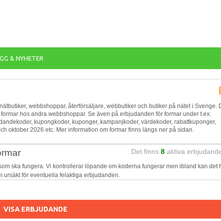
GG & NYHETER
a nätbutiker, webbshoppar, återförsäljare, webbutiker och butiker på nätet i Sverige. 
ör formar hos andra webbshoppar. Se även på erbjudanden för formar under t.ex.
bjudandekoder, kupongkoder, kuponger, kampanjkoder, värdekoder, rabattkuponger,
ch oktober 2026 etc. Mer information om formar finns längs ner på sidan.
ormar
Det finns
8
aktiva erbjudand
 som ska fungera. Vi kontrollerar löpande om koderna fungerar men ibland kan det
 om ursäkt för eventuella felaktiga erbjudanden.
VISA ERBJUDANDE