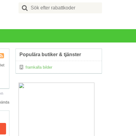
Search
for:
Populära butiker & tjänster
Kupong
Det
framkalla bilder
Tagg
RSS
en
 hända