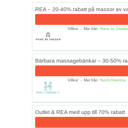
REA – 20-40% rabatt på massor av va
Villkor: -. Mer från:
Home by Swede
Bärbara massagebänkar – 30-50% ra
Villkor: -. Mer från:
HusOchhemma
.
Outlet & REA med upp till 70% rabatt