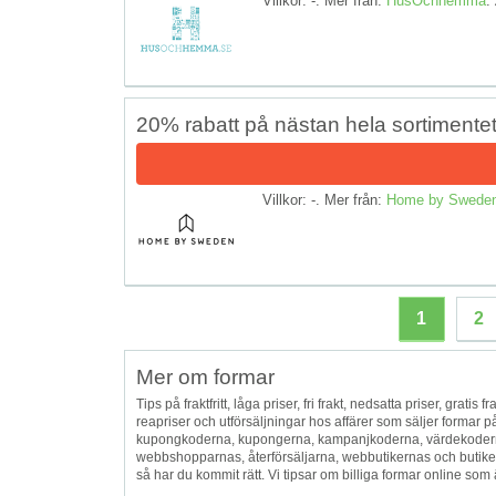
Villkor: -. Mer från:
HusOchhemma
.
20% rabatt på nästan hela sortimente
Villkor: -. Mer från:
Home by Swede
1
2
Mer om formar
Tips på fraktfritt, låga priser, fri frakt, nedsatta priser, grati
reapriser och utförsäljningar hos affärer som säljer formar
kupongkoderna, kupongerna, kampanjkoderna, värdekoderna,
webbshopparnas, återförsäljarna, webbutikernas och butiker
så har du kommit rätt. Vi tipsar om billiga formar online som är 