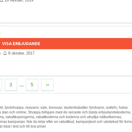
28 februari, 2019
t
VISA ERBJUDANDE
n
.
8 oktober, 2017
3
…
5
››
s frakt, fyndshoppa, reavaror, sale, bonusar, studentrabatter, fyndvaror, outlet's, halva
 på stan och online. Shoppa billigare med de senaste och bästa erbjudandekoderna,
 rabattkupongerna, rabattkoderna och koderna och utnyttja nätbutikernas,
nas kampanjer. När du letar efter en rabattkod, kampanjkod och värdekod för form
bäst i test och till bra priser.