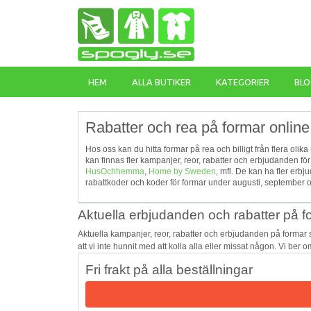
HEM
ALLA BUTIKER
KATEGORIER
BLO
Rabatter och rea på formar online
Hos oss kan du hitta formar på rea och billigt från flera olik
kan finnas fler kampanjer, reor, rabatter och erbjudanden f
HusOchhemma
,
Home by Sweden
, mfl. De kan ha fler er
rabattkoder och koder för formar under augusti, september o
Aktuella erbjudanden och rabatter på f
Aktuella kampanjer, reor, rabatter och erbjudanden på formar
att vi inte hunnit med att kolla alla eller missat någon. Vi ber
Fri frakt på alla beställningar