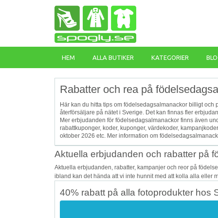
HEM
ALLA BUTIKER
KATEGORIER
BLO
Rabatter och rea på födelsedags
Här kan du hitta tips om födelsedagsalmanackor billigt och 
återförsäljare på nätet i Sverige. Det kan finnas fler erbj
Mer erbjudanden för födelsedagsalmanackor finns även und
rabattkuponger, koder, kuponger, värdekoder, kampanjkoder
oktober 2026 etc. Mer information om födelsedagsalmanacko
Aktuella erbjudanden och rabatter på
Aktuella erbjudanden, rabatter, kampanjer och reor på födel
ibland kan det hända att vi inte hunnit med att kolla alla eller
40% rabatt på alla fotoprodukter hos