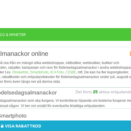
GG & NYHETER
almanackor online
på rea från en mängd olika webbshoppar, nätbutiker, webbutiker, butiker och
udanden, rabatter, kampanjer och reor för födelsedagsalmanackor i andra webbshoppar
er t.ex.
Önskefoto
,
Smartphoto
,
ICA Foto
,
CEWE
, mfl. De kan ha fler kupongkoder,
, rabattkoder och erbjudandekoder för födelsedagsalmanackor under juli, augusti 
r finns även längs ner på denna sida.
 födelsedagsalmanackor
Det finns
25
aktiva erbjudand
sedagsalmanackor som ska fungera. Vi kontrollerar löpande om koderna fungerar m
 missat någon. Vi ber om ursäkt för eventuella felaktiga erbjudanden.
 Smartphoto
VISA RABATTKOD