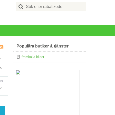
Search
for:
Populära butiker & tjänster
Kupong
framkalla bilder
Tagg
.
RSS
och
en
en