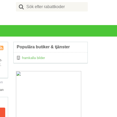
Search
for:
Populära butiker & tjänster
Kupong
framkalla bilder
Tagg
t-
RSS
,
en
kan