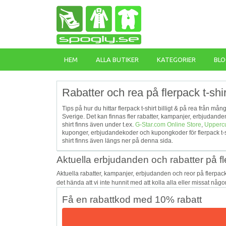
HEM
ALLA BUTIKER
KATEGORIER
BLO
Rabatter och rea på flerpack t-shir
Tips på hur du hittar flerpack t-shirt billigt & på rea från må
Sverige. Det kan finnas fler rabatter, kampanjer, erbjudande
shirt finns även under t.ex.
G-Star.com Online Store
,
Upperc
kuponger, erbjudandekoder och kupongkoder för flerpack t-sh
shirt finns även längs ner på denna sida.
Aktuella erbjudanden och rabatter på fle
Aktuella rabatter, kampanjer, erbjudanden och reor på flerpac
det hända att vi inte hunnit med att kolla alla eller missat någ
Få en rabattkod med 10% rabatt