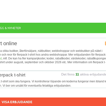
GG & NYHETER
t online
nga olika butiker, återförsäljare, nätbutiker, webbshoppar och webbutiker på nätet i
n och reor för flerpack t-shirt hos andra webbshoppar. Mer erbjudanden för flerpack 
ut
, mfl. De kan ha fler kampanjkoder, koder, rabattkoder, värdekoder, rabattkuponger
irt under augusti, september och oktober 2026 etc. Mer information om flerpack t-
rpack t-shirt
Det finns
11
aktiva erbjudand
k t-shirt som ska fungera. Vi kontrollerar löpande om koderna fungerar men ibland 
on. Vi ber om ursäkt för eventuella felaktiga erbjudanden.
VISA ERBJUDANDE