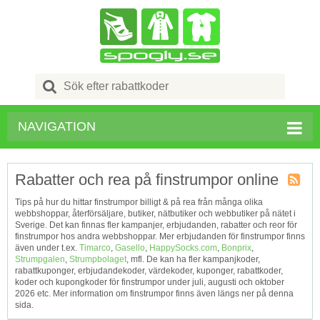
Search
for:
NAVIGATION
Rabatter och rea på finstrumpor online
Kupong
Tips på hur du hittar finstrumpor billigt & på rea från många olika
Tagg
webbshoppar, återförsäljare, butiker, nätbutiker och webbutiker på nätet i
RSS
Sverige. Det kan finnas fler kampanjer, erbjudanden, rabatter och reor för
finstrumpor hos andra webbshoppar. Mer erbjudanden för finstrumpor finns
även under t.ex.
Timarco
,
Gasello
,
HappySocks.com
,
Bonprix
,
Strumpgalen
,
Strumpbolaget
, mfl. De kan ha fler kampanjkoder,
rabattkuponger, erbjudandekoder, värdekoder, kuponger, rabattkoder,
koder och kupongkoder för finstrumpor under juli, augusti och oktober
2026 etc. Mer information om finstrumpor finns även längs ner på denna
sida.