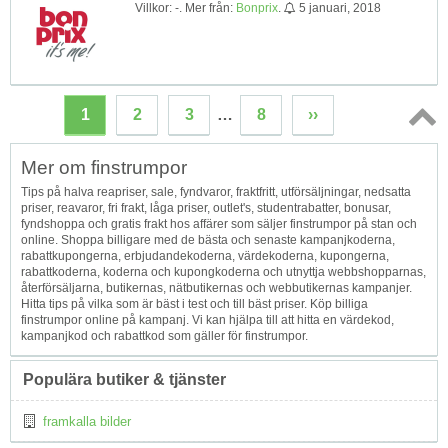
Villkor: -. Mer från:
Bonprix
.
5 januari, 2018
1
2
3
…
8
››
Topp
Mer om finstrumpor
↑
Tips på halva reapriser, sale, fyndvaror, fraktfritt, utförsäljningar, nedsatta
priser, reavaror, fri frakt, låga priser, outlet's, studentrabatter, bonusar,
fyndshoppa och gratis frakt hos affärer som säljer finstrumpor på stan och
online. Shoppa billigare med de bästa och senaste kampanjkoderna,
rabattkupongerna, erbjudandekoderna, värdekoderna, kupongerna,
rabattkoderna, koderna och kupongkoderna och utnyttja webbshopparnas,
återförsäljarna, butikernas, nätbutikernas och webbutikernas kampanjer.
Hitta tips på vilka som är bäst i test och till bäst priser. Köp billiga
finstrumpor online på kampanj. Vi kan hjälpa till att hitta en värdekod,
kampanjkod och rabattkod som gäller för finstrumpor.
Populära butiker & tjänster
framkalla bilder