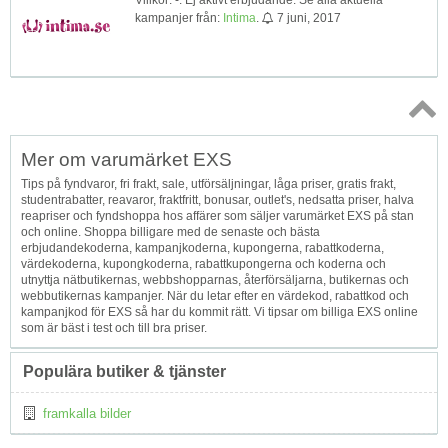
kampanjer från:
Intima
.
7 juni, 2017
Topp
Mer om varumärket EXS
↑
Tips på fyndvaror, fri frakt, sale, utförsäljningar, låga priser, gratis frakt,
studentrabatter, reavaror, fraktfritt, bonusar, outlet's, nedsatta priser, halva
reapriser och fyndshoppa hos affärer som säljer varumärket EXS på stan
och online. Shoppa billigare med de senaste och bästa
erbjudandekoderna, kampanjkoderna, kupongerna, rabattkoderna,
värdekoderna, kupongkoderna, rabattkupongerna och koderna och
utnyttja nätbutikernas, webbshopparnas, återförsäljarna, butikernas och
webbutikernas kampanjer. När du letar efter en värdekod, rabattkod och
kampanjkod för EXS så har du kommit rätt. Vi tipsar om billiga EXS online
som är bäst i test och till bra priser.
Populära butiker & tjänster
framkalla bilder