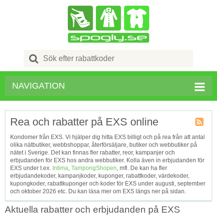
Search
for:
NAVIGATION
Rea och rabatter på EXS online
Kupong
Kondomer från EXS. Vi hjälper dig hitta EXS billigt och på rea från att antal
Tagg
olika nätbutiker, webbshoppar, återförsäljare, butiker och webbutiker på
RSS
nätet i Sverige. Det kan finnas fler rabatter, reor, kampanjer och
erbjudanden för EXS hos andra webbutiker. Kolla även in erbjudanden för
EXS under t.ex.
Intima
,
TampongShopen
, mfl. De kan ha fler
erbjudandekoder, kampanjkoder, kuponger, rabattkoder, värdekoder,
kupongkoder, rabattkuponger och koder för EXS under augusti, september
och oktober 2026 etc. Du kan läsa mer om EXS längs ner på sidan.
Aktuella rabatter och erbjudanden på EXS