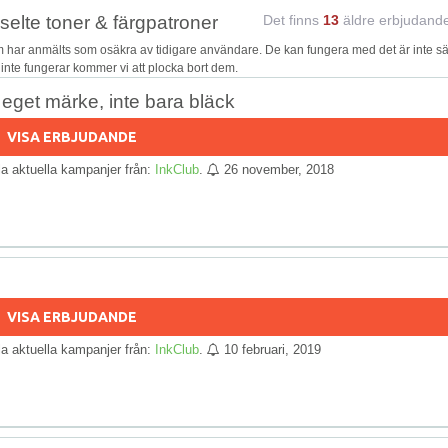
elte toner & färgpatroner
Det finns
13
äldre erbjudand
 har anmälts som osäkra av tidigare användare. De kan fungera med det är inte sä
e inte fungerar kommer vi att plocka bort dem.
get märke, inte bara bläck
VISA ERBJUDANDE
lla aktuella kampanjer från:
InkClub
.
26 november, 2018
VISA ERBJUDANDE
lla aktuella kampanjer från:
InkClub
.
10 februari, 2019