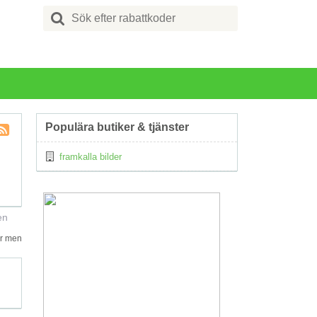
Search
for:
Populära butiker & tjänster
Kupong
framkalla bilder
Tagg
RSS
en
ar men