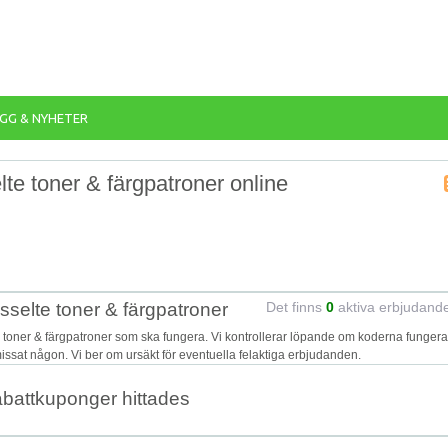
GG & NYHETER
lte toner & färgpatroner online
sselte toner & färgpatroner
Det finns
0
aktiva erbjudand
e toner & färgpatroner som ska fungera. Vi kontrollerar löpande om koderna funger
 missat någon. Vi ber om ursäkt för eventuella felaktiga erbjudanden.
abattkuponger hittades