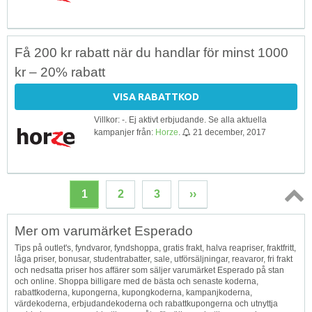
Få 200 kr rabatt när du handlar för minst 1000
kr – 20% rabatt
VISA RABATTKOD
Villkor: -. Ej aktivt erbjudande. Se alla aktuella
kampanjer från:
Horze
.
21 december, 2017
1
2
3
››
Topp
Mer om varumärket Esperado
↑
Tips på outlet's, fyndvaror, fyndshoppa, gratis frakt, halva reapriser, fraktfritt,
låga priser, bonusar, studentrabatter, sale, utförsäljningar, reavaror, fri frakt
och nedsatta priser hos affärer som säljer varumärket Esperado på stan
och online. Shoppa billigare med de bästa och senaste koderna,
rabattkoderna, kupongerna, kupongkoderna, kampanjkoderna,
värdekoderna, erbjudandekoderna och rabattkupongerna och utnyttja