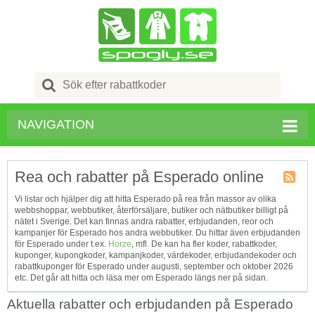
Search
for:
NAVIGATION
Rea och rabatter på Esperado online
Kupong
Vi listar och hjälper dig att hitta Esperado på rea från massor av olika
Tagg
webbshoppar, webbutiker, återförsäljare, butiker och nätbutiker billigt på
RSS
nätet i Sverige. Det kan finnas andra rabatter, erbjudanden, reor och
kampanjer för Esperado hos andra webbutiker. Du hittar även erbjudanden
för Esperado under t.ex.
Horze
, mfl. De kan ha fler koder, rabattkoder,
kuponger, kupongkoder, kampanjkoder, värdekoder, erbjudandekoder och
rabattkuponger för Esperado under augusti, september och oktober 2026
etc. Det går att hitta och läsa mer om Esperado längs ner på sidan.
Aktuella rabatter och erbjudanden på Esperado