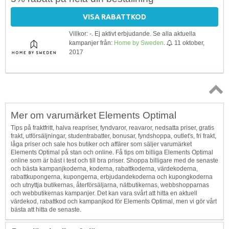
VISA RABATTKOD
Villkor: -. Ej aktivt erbjudande. Se alla aktuella
kampanjer från:
Home by Sweden
.
11 oktober,
2017
Topp
Mer om varumärket Elements Optimal
↑
Tips på fraktfritt, halva reapriser, fyndvaror, reavaror, nedsatta priser, gratis
frakt, utförsäljningar, studentrabatter, bonusar, fyndshoppa, outlet's, fri frakt,
låga priser och sale hos butiker och affärer som säljer varumärket
Elements Optimal på stan och online. Få tips om billiga Elements Optimal
online som är bäst i test och till bra priser. Shoppa billigare med de senaste
och bästa kampanjkoderna, koderna, rabattkoderna, värdekoderna,
rabattkupongerna, kupongerna, erbjudandekoderna och kupongkoderna
och utnyttja butikernas, återförsäljarna, nätbutikernas, webbshopparnas
och webbutikernas kampanjer. Det kan vara svårt att hitta en aktuell
värdekod, rabattkod och kampanjkod för Elements Optimal, men vi gör vårt
bästa att hitta de senaste.