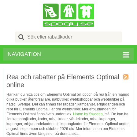
Search
for:
NAVIGATION
Rea och rabatter på Elements Optimal
online
Kupong
Tagg
Här kan du hitta tips om Elements Optimal billigt och på rea från en mängd
RSS
olika butiker, återförsäljare, nätbutiker, webbshoppar och webbutiker på
nätet i Sverige. Det kan finnas fler rabatter, kampanjer, erbjudanden och
reor för Elements Optimal i andra webbutiker. Mer erbjudanden för
Elements Optimal finns även under t.ex.
Home by Sweden
, mfl. De kan ha
fler kampanjkoder, koder, rabattkoder, värdekoder, rabattkuponger,
kuponger, erbjudandekoder och kupongkoder för Elements Optimal under
augusti, september och oktober 2026 etc. Mer information om Elements
Optimal finns även längs ner på denna sida.