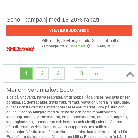
Scholl kampanj med 15-20% rabatt
VISA ERBJUDANDE
Villkor: -. Ej aktivt erbjudande. Se alla aktuella
kampanjer från:
Shoemed
.
31 mars, 2018
1
2
3
…
10
››
Topp
Mer om varumärket Ecco
↑
Tips på fyndvaror, halva reapriser, fyndshoppa, låga priser, nedsatta priser,
bonusar, studentrabatter, gratis frakt, fri frakt, reavaror, utförsäljningar, sale,
outlet's och fraktfritt hos affärer som säljer varumärket Ecco på stan och
online. Shoppa billigare med de senaste och bästa rabattkoderna,
kampanjkoderna, värdekoderna, erbjudandekoderna, rabattkupongerna,
kupongkoderna, kupongerna och koderna och utnyttja återförsäljarna,
nätbutikernas, webbutikernas, webbshopparnas och butikernas
kampanjer. När du letar efter en värdekod, rabattkod och kampanjkod för
Ecco så har du kommit rätt. Vi tipsar om billiga Ecco online som är bäst i