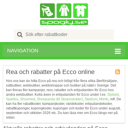
Search
for:
NAVIGATION
Rea och rabatter på Ecco online
Kupong
Hos oss kan du hitta Ecco på rea och billigt från flera olika återförsäljare,
Tagg
nätbutiker, webbutiker, webbshoppar och butiker på nätet i Sverige. Det
RSS
kan finnas fler kampanjer, reor, rabatter och erbjudanden för Ecco hos
andra webbutiker. Kolla även in erbjudanden för Ecco under t.ex.
Stylepit
,
Spartoo
,
Shoemed
,
Shoepanda (fd Skoprodukter)
,
Stadium
,
Miinto
, mfl. De
kan ha fler rabattkoder, kampanjkoder, värdekoder, erbjudandekoder,
rabattkuponger, kupongkoder, kuponger och koder för Ecco under augusti,
september och oktober 2026 etc. Du kan läsa mer om Ecco längs ner på
sidan.