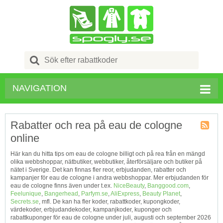
Search
for:
NAVIGATION
Rabatter och rea på eau de cologne
online
Kupong
Tagg
Här kan du hitta tips om eau de cologne billigt och på rea från en mängd
RSS
olika webbshoppar, nätbutiker, webbutiker, återförsäljare och butiker på
nätet i Sverige. Det kan finnas fler reor, erbjudanden, rabatter och
kampanjer för eau de cologne i andra webbshoppar. Mer erbjudanden för
eau de cologne finns även under t.ex.
NiceBeauty
,
Banggood.com
,
Feelunique
,
Bangerhead
,
Parfym.se
,
AliExpress
,
Beauty Planet
,
Secrets.se
, mfl. De kan ha fler koder, rabattkoder, kupongkoder,
värdekoder, erbjudandekoder, kampanjkoder, kuponger och
rabattkuponger för eau de cologne under juli, augusti och september 2026