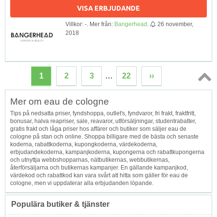
VISA ERBJUDANDE
Villkor: -. Mer från:
Bangerhead
.
26 november,
2018
1
2
3
…
22
››
Topp
Mer om eau de cologne
↑
Tips på nedsatta priser, fyndshoppa, outlet's, fyndvaror, fri frakt, fraktfritt,
bonusar, halva reapriser, sale, reavaror, utförsäljningar, studentrabatter,
gratis frakt och låga priser hos affärer och butiker som säljer eau de
cologne på stan och online. Shoppa billigare med de bästa och senaste
koderna, rabattkoderna, kupongkoderna, värdekoderna,
erbjudandekoderna, kampanjkoderna, kupongerna och rabattkupongerna
och utnyttja webbshopparnas, nätbutikernas, webbutikernas,
återförsäljarna och butikernas kampanjer. En gällande kampanjkod,
värdekod och rabattkod kan vara svårt att hitta som gäller för eau de
cologne, men vi uppdaterar alla erbjudanden löpande.
Populära butiker & tjänster