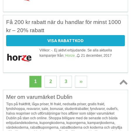
Få 200 kr rabatt när du handlar för minst 1000
kr – 20% rabatt
VISA RABATTKOD
Villkor: -. Ej aktivt erbjudande. Se alla aktuella
kampanjer från:
Horze
.
21 december, 2017
1
2
3
››
Topp
Mer om varumärket Dublin
↑
Tips på fraktfritt, låga priser, fri frakt, nedsatta priser, gratis frakt,
fyndshoppa, reavaror, sale, bonusar, studentrabatter, fyndvaror, outlet's,
halva reapriser och utförsäljningar hos affärer som säljer varumärket
Dublin på stan och online. Shoppa billigare med de senaste och bästa
erbjudandekoderna, kupongkoderna, kupongerna, kampanjkoderna,
värdekoderna, rabattkupongerna, rabattkoderna och koderna och utnyttja