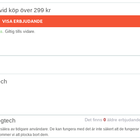
r vid köp över 299 kr
VISA ERBJUDANDE
as
. Giltig tills vidare.
ech
ogtech
Det finns
0
äldre erbjudand
kra av tidigare användare. De kan fungera med det är inte säkert att de fungerar
kommer vi att plocka bort dem.