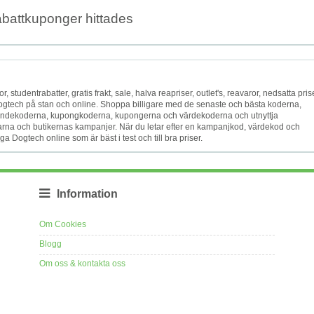
abattkuponger hittades
or, studentrabatter, gratis frakt, sale, halva reapriser, outlet's, reavaror, nedsatta pris
 Dogtech på stan och online. Shoppa billigare med de senaste och bästa koderna,
andekoderna, kupongkoderna, kupongerna och värdekoderna och utnyttja
arna och butikernas kampanjer. När du letar efter en kampanjkod, värdekod och
ga Dogtech online som är bäst i test och till bra priser.
Information
Om Cookies
Blogg
Om oss & kontakta oss