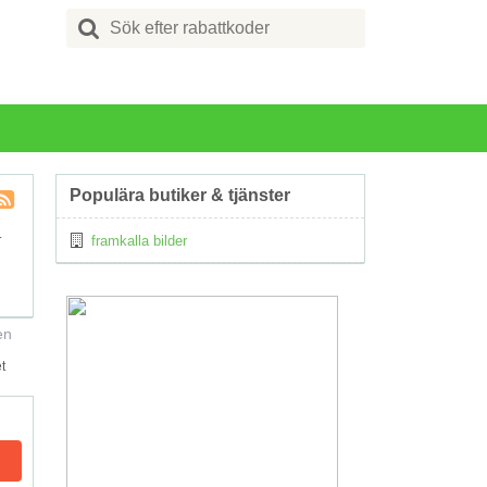
Search
for:
Populära butiker & tjänster
Kupong
.
framkalla bilder
Tagg
RSS
en
t