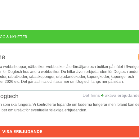
GG & NYHETER
ne
ka webbshoppar, nätbutiker, webbutiker, återförsäljare och butiker på nätet i Sverige
jer för Dogtech hos andra webbutiker. Du hittar även erbjudanden för Dogtech under
koder, rabattkoder, rabattkuponger, erbjudandekoder, kupongkoder, kuponger och
r 2026 etc. Det går att hitta och läsa mer om Dogtech längs ner på sidan.
Dogtech
Det finns
4
aktiva erbjudand
h som ska fungera. Vi kontrollerar löpande om koderna fungerar men ibland kan de
Vi ber om ursäkt för eventuella felaktiga erbjudanden.
n
VISA ERBJUDANDE