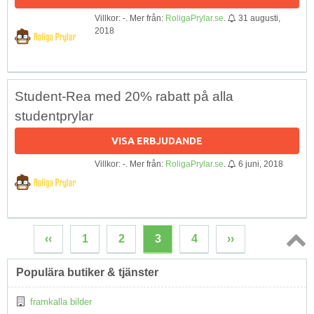
Villkor: -. Mer från:
RoligaPrylar.se
.
31 augusti,
2018
Student-Rea med 20% rabatt på alla
studentprylar
VISA ERBJUDANDE
Villkor: -. Mer från:
RoligaPrylar.se
.
6 juni, 2018
‹‹
1
2
3
4
››
Topp
Populära butiker & tjänster
↑
framkalla bilder