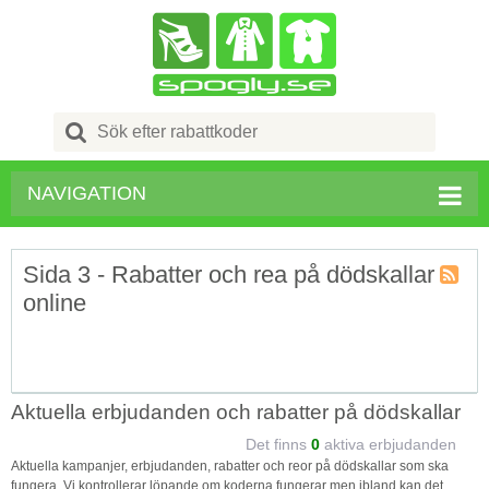
Search
for:
NAVIGATION
Sida 3 - Rabatter och rea på dödskallar
online
Kupong
Tagg
RSS
Aktuella erbjudanden och rabatter på dödskallar
Det finns
0
aktiva erbjudanden
Aktuella kampanjer, erbjudanden, rabatter och reor på dödskallar som ska
fungera. Vi kontrollerar löpande om koderna fungerar men ibland kan det