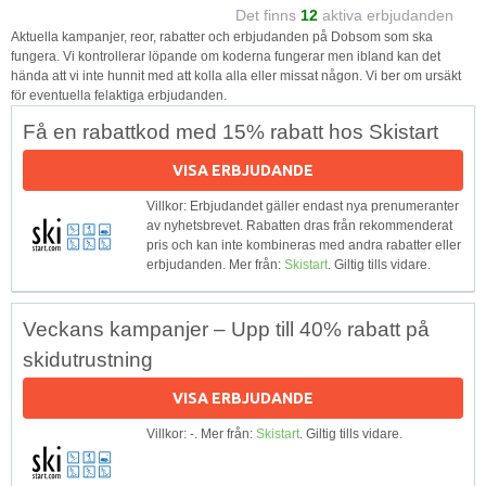
Det finns
12
aktiva erbjudanden
Aktuella kampanjer, reor, rabatter och erbjudanden på Dobsom som ska
fungera. Vi kontrollerar löpande om koderna fungerar men ibland kan det
hända att vi inte hunnit med att kolla alla eller missat någon. Vi ber om ursäkt
för eventuella felaktiga erbjudanden.
Få en rabattkod med 15% rabatt hos Skistart
VISA ERBJUDANDE
Villkor: Erbjudandet gäller endast nya prenumeranter
av nyhetsbrevet. Rabatten dras från rekommenderat
pris och kan inte kombineras med andra rabatter eller
erbjudanden. Mer från:
Skistart
. Giltig tills vidare.
Veckans kampanjer – Upp till 40% rabatt på
skidutrustning
VISA ERBJUDANDE
Villkor: -. Mer från:
Skistart
. Giltig tills vidare.