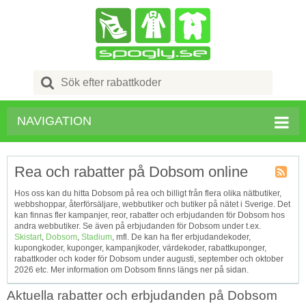
Search
for:
NAVIGATION
Rea och rabatter på Dobsom online
Kupong
Hos oss kan du hitta Dobsom på rea och billigt från flera olika nätbutiker,
Tagg
webbshoppar, återförsäljare, webbutiker och butiker på nätet i Sverige. Det
RSS
kan finnas fler kampanjer, reor, rabatter och erbjudanden för Dobsom hos
andra webbutiker. Se även på erbjudanden för Dobsom under t.ex.
Skistart
,
Dobsom
,
Stadium
, mfl. De kan ha fler erbjudandekoder,
kupongkoder, kuponger, kampanjkoder, värdekoder, rabattkuponger,
rabattkoder och koder för Dobsom under augusti, september och oktober
2026 etc. Mer information om Dobsom finns längs ner på sidan.
Aktuella rabatter och erbjudanden på Dobsom