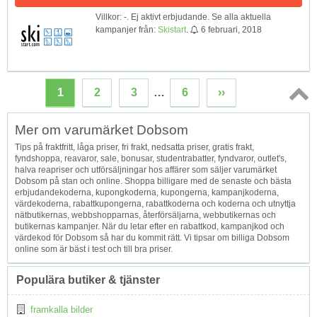
Villkor: -. Ej aktivt erbjudande. Se alla aktuella
kampanjer från:
Skistart
.
6 februari, 2018
1
2
3
…
6
››
Topp
Mer om varumärket Dobsom
↑
Tips på fraktfritt, låga priser, fri frakt, nedsatta priser, gratis frakt,
fyndshoppa, reavaror, sale, bonusar, studentrabatter, fyndvaror, outlet's,
halva reapriser och utförsäljningar hos affärer som säljer varumärket
Dobsom på stan och online. Shoppa billigare med de senaste och bästa
erbjudandekoderna, kupongkoderna, kupongerna, kampanjkoderna,
värdekoderna, rabattkupongerna, rabattkoderna och koderna och utnyttja
nätbutikernas, webbshopparnas, återförsäljarna, webbutikernas och
butikernas kampanjer. När du letar efter en rabattkod, kampanjkod och
värdekod för Dobsom så har du kommit rätt. Vi tipsar om billiga Dobsom
online som är bäst i test och till bra priser.
Populära butiker & tjänster
framkalla bilder