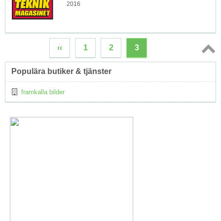
2016
‹‹
1
2
3
Topp
Populära butiker & tjänster
↑
framkalla bilder