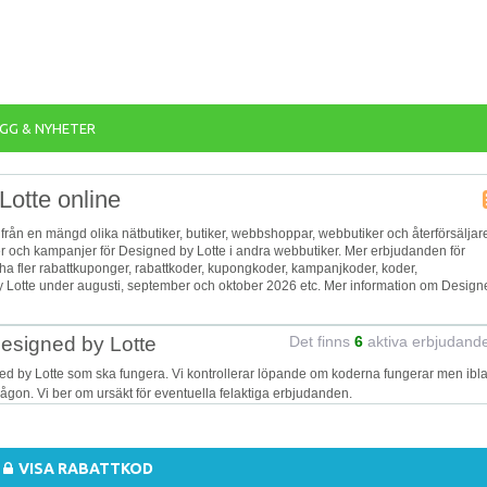
GG & NYHETER
Lotte online
a från en mängd olika nätbutiker, butiker, webbshoppar, webbutiker och återförsäljar
tter och kampanjer för Designed by Lotte i andra webbutiker. Mer erbjudanden för
 ha fler rabattkuponger, rabattkoder, kupongkoder, kampanjkoder, koder,
 Lotte under augusti, september och oktober 2026 etc. Mer information om Design
Designed by Lotte
Det finns
6
aktiva erbjudand
ed by Lotte som ska fungera. Vi kontrollerar löpande om koderna fungerar men ibl
 någon. Vi ber om ursäkt för eventuella felaktiga erbjudanden.
VISA RABATTKOD