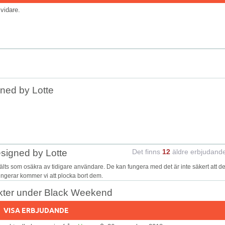
s vidare.
ned by Lotte
signed by Lotte
Det finns
12
äldre erbjudand
ts som osäkra av tidigare användare. De kan fungera med det är inte säkert att d
fungerar kommer vi att plocka bort dem.
dukter under Black Weekend
VISA ERBJUDANDE