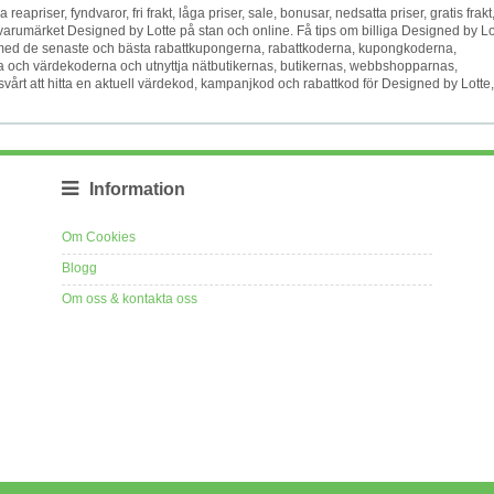
va reapriser, fyndvaror, fri frakt, låga priser, sale, bonusar, nedsatta priser, gratis frakt
varumärket Designed by Lotte på stan och online. Få tips om billiga Designed by Lo
gare med de senaste och bästa rabattkupongerna, rabattkoderna, kupongkoderna,
och värdekoderna och utnyttja nätbutikernas, butikernas, webbshopparnas,
vårt att hitta en aktuell värdekod, kampanjkod och rabattkod för Designed by Lotte,
Information
Om Cookies
Blogg
Om oss & kontakta oss