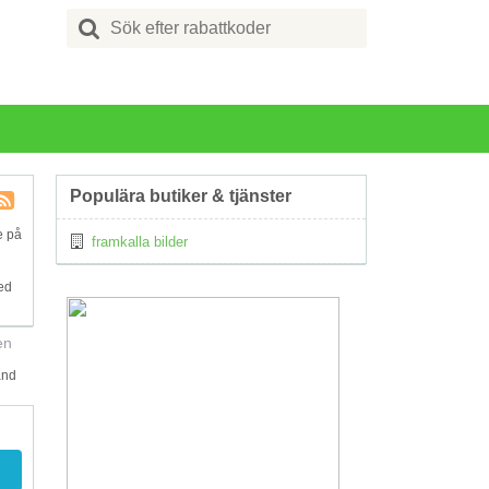
Search
for:
Populära butiker & tjänster
Kupong
e på
framkalla bilder
Tagg
RSS
ed
en
and