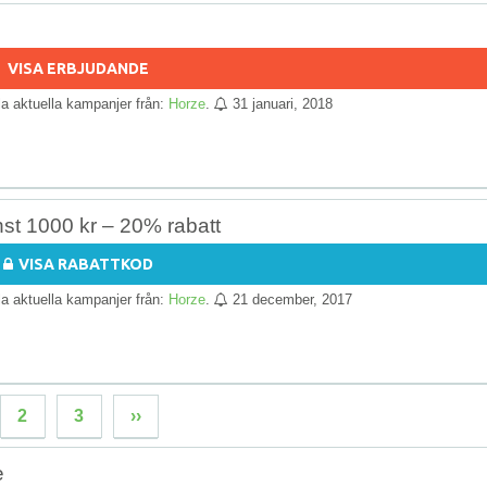
VISA ERBJUDANDE
lla aktuella kampanjer från:
Horze
.
31 januari, 2018
nst 1000 kr – 20% rabatt
VISA RABATTKOD
lla aktuella kampanjer från:
Horze
.
21 december, 2017
2
3
››
e