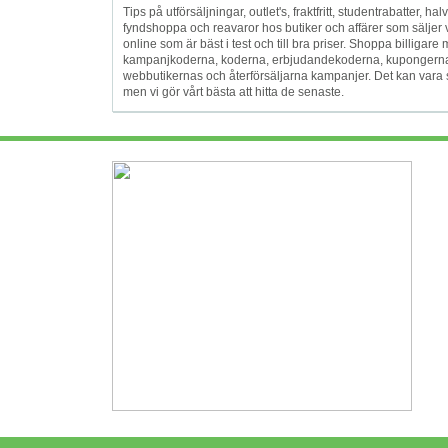
Tips på utförsäljningar, outlet's, fraktfritt, studentrabatter, hal
fyndshoppa och reavaror hos butiker och affärer som säljer 
online som är bäst i test och till bra priser. Shoppa billi
kampanjkoderna, koderna, erbjudandekoderna, kupongerna 
webbutikernas och återförsäljarna kampanjer. Det kan vara s
men vi gör vårt bästa att hitta de senaste.