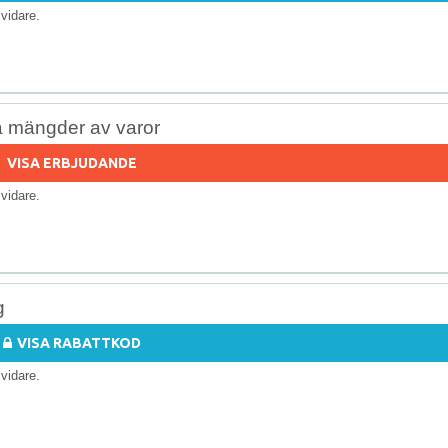
s vidare.
å mängder av varor
VISA ERBJUDANDE
s vidare.
g
VISA RABATTKOD
s vidare.