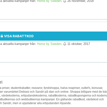
lla aktuella kampanjer från:
Home by Sweden
.
26 november, 2018
VISA RABATTKOD
lla aktuella kampanjer från:
Home by Sweden
.
11 oktober, 2017
ri
, låga priser, studentrabatter, reavaror, fyndshoppa, halva reapriser, outlet's, bonusar,
äljer varumärket Debiasi och Sandri på stan och online. Shoppa billigare med de bä
 värdekoderna, erbjudandekoderna, rabattkoderna, rabattkupongerna och kodern
nätbutikernas och webbutikernas kampanjer. En gällande rabattkod, värdekod och
och Sandri, men vi uppdaterar alla erbjudanden löpande.