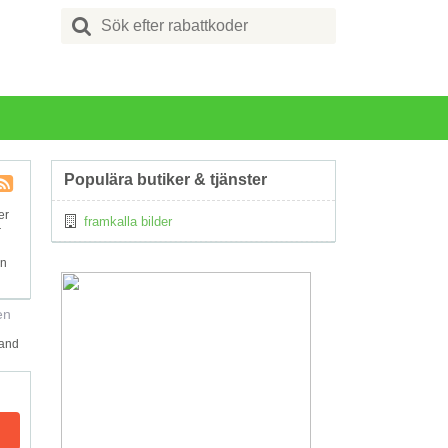
Search
for:
Populära butiker & tjänster
Kupong
er
framkalla bilder
Tagg
r
RSS
on
en
land