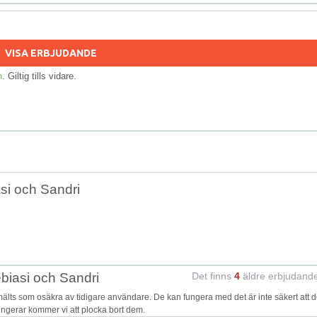
VISA ERBJUDANDE
n
. Giltig tills vidare.
si och Sandri
biasi och Sandri
Det finns
4
äldre erbjudand
lts som osäkra av tidigare användare. De kan fungera med det är inte säkert att 
fungerar kommer vi att plocka bort dem.