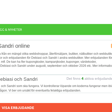
GG & NYHETER
Sandri online
ea från en mängd olika webbshoppar, återförsäljare, butiker, nätbutiker och webbutik
 reor och erbjudanden för Debiasi och Sandri i andra webbutiker. Mer erbjudanden fö
, mfl. De kan ha fler kupongkoder, kampanjkoder, kuponger, värdekoder,
 Debiasi och Sandri under augusti, september och oktober 2026 etc. Mer informati
ebiasi och Sandri
Det finns
4
aktiva erbjudand
i och Sandri som ska fungera. Vi kontrollerar löpande om koderna fungerar men ib
 någon. Vi ber om ursäkt för eventuella felaktiga erbjudanden.
VISA ERBJUDANDE