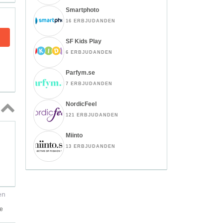
Smartphoto
16 ERBJUDANDEN
SF Kids Play
6 ERBJUDANDEN
Parfym.se
7 ERBJUDANDEN
NordicFeel
121 ERBJUDANDEN
Topp
↑
Miinto
13 ERBJUDANDEN
en
de