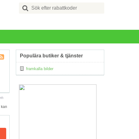
Search
for:
Populära butiker & tjänster
Kupong
framkalla bilder
Tagg
RSS
en
d kan