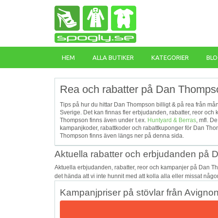
HEM
ALLA BUTIKER
KATEGORIER
BLO
Rea och rabatter på Dan Thomps
Tips på hur du hittar Dan Thompson billigt & på rea från mån
Sverige. Det kan finnas fler erbjudanden, rabatter, reor o
Thompson finns även under t.ex.
Huntyard & Berras
, mfl. D
kampanjkoder, rabattkoder och rabattkuponger för Dan Tho
Thompson finns även längs ner på denna sida.
Aktuella rabatter och erbjudanden på
Aktuella erbjudanden, rabatter, reor och kampanjer på Dan T
det hända att vi inte hunnit med att kolla alla eller missat någ
Kampanjpriser på stövlar från Avigno