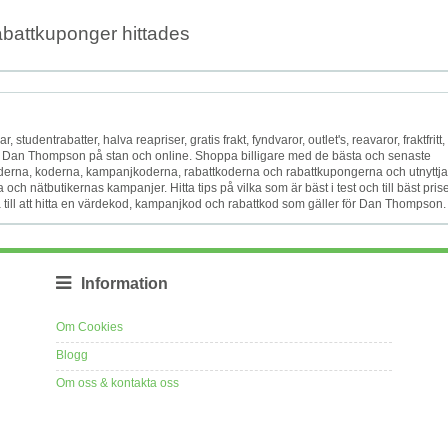
abattkuponger hittades
studentrabatter, halva reapriser, gratis frakt, fyndvaror, outlet's, reavaror, fraktfritt,
rket Dan Thompson på stan och online. Shoppa billigare med de bästa och senaste
rna, koderna, kampanjkoderna, rabattkoderna och rabattkupongerna och utnyttja
h nätbutikernas kampanjer. Hitta tips på vilka som är bäst i test och till bäst prise
till att hitta en värdekod, kampanjkod och rabattkod som gäller för Dan Thompson.
Information
Om Cookies
Blogg
Om oss & kontakta oss