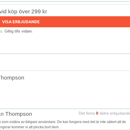
r vid köp över 299 kr
VISA ERBJUDANDE
as
. Giltig tills vidare.
 Thompson
Dan Thompson
Det finns
0
äldre erbjudand
om osäkra av tidigare användare. De kan fungera med det är inte säkert att de
fungerar kommer vi att plocka bort dem.