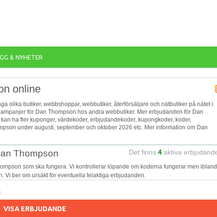
GG & NYHETER
on online
ga olika butiker, webbshoppar, webbutiker, återförsäljare och nätbutiker på nätet i
ch kampanjer för Dan Thompson hos andra webbutiker. Mer erbjudanden för Dan
e kan ha fler kuponger, värdekoder, erbjudandekoder, kupongkoder, koder,
mpson under augusti, september och oktober 2026 etc. Mer information om Dan
 Dan Thompson
Det finns
4
aktiva erbjudand
hompson som ska fungera. Vi kontrollerar löpande om koderna fungerar men iblan
on. Vi ber om ursäkt för eventuella felaktiga erbjudanden.
n
VISA ERBJUDANDE