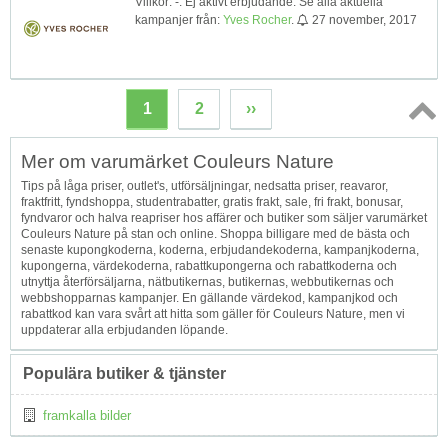
Villkor: -. Ej aktivt erbjudande. Se alla aktuella
kampanjer från:
Yves Rocher
.
27 november, 2017
1
2
››
Topp
Mer om varumärket Couleurs Nature
↑
Tips på låga priser, outlet's, utförsäljningar, nedsatta priser, reavaror,
fraktfritt, fyndshoppa, studentrabatter, gratis frakt, sale, fri frakt, bonusar,
fyndvaror och halva reapriser hos affärer och butiker som säljer varumärket
Couleurs Nature på stan och online. Shoppa billigare med de bästa och
senaste kupongkoderna, koderna, erbjudandekoderna, kampanjkoderna,
kupongerna, värdekoderna, rabattkupongerna och rabattkoderna och
utnyttja återförsäljarna, nätbutikernas, butikernas, webbutikernas och
webbshopparnas kampanjer. En gällande värdekod, kampanjkod och
rabattkod kan vara svårt att hitta som gäller för Couleurs Nature, men vi
uppdaterar alla erbjudanden löpande.
Populära butiker & tjänster
framkalla bilder