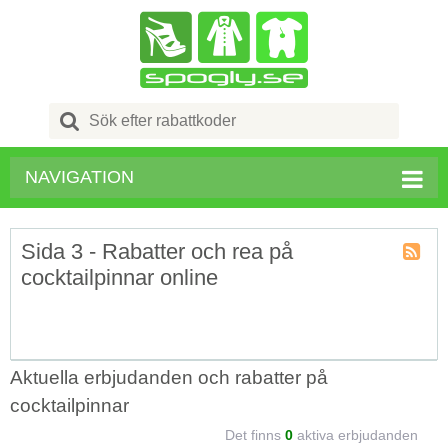
Search
for:
NAVIGATION
Sida 3 - Rabatter och rea på
cocktailpinnar online
Kupong
Tagg
RSS
Aktuella erbjudanden och rabatter på
cocktailpinnar
Det finns
0
aktiva erbjudanden