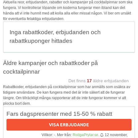
Aktuella reor, erbjudanden, rabatter och kampanjer på cocktailpinnar som ska
fungera. Vi kontrollerar löpande om koderna fungerar men ibland kan det
hända att vi inte hunnit med att kolla alla eller missat någon. Vi ber om ursäkt
för eventuella felaktiga erbjudanden.
Inga rabattkoder, erbjudanden och
rabattkuponger hittades
Äldre kampanjer och rabattkoder på
cocktailpinnar
Det finns
17
äldre erbjudanden
Rabattkoder, erbjudanden på cocktailpinnar som har anmälts som osäkra av
tidigare användare. De kan fungera med det är inte säkert att de fungerar
längre. Om tillräckligt många rapporterar att de inte fungerar kommer vi att
plocka bort dem.
Fars dagspresenter med 15-50 % rabatt
VISA ERBJUDANDE
Villkor: -. Mer från:
RoligaPrylar.se
.
12 november,