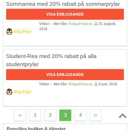
Sommarrea med 20% rabatt på sommarprylar
VISA ERBJUDANDE
Villkor: -. Mer från:
RoligaPrylar.se
.
31 augusti,
2018
Student-Rea med 20% rabatt på alla
studentprylar
VISA ERBJUDANDE
Villkor: -. Mer från:
RoligaPrylar.se
.
6 juni, 2018
‹‹
1
2
3
4
››
Topp
Populära butiker & tjänster