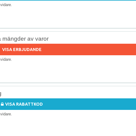
s vidare.
å mängder av varor
VISA ERBJUDANDE
s vidare.
g
VISA RABATTKOD
s vidare.