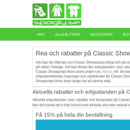
HEM
ALLA BUTIKER
KATEGORIER
BLO
Rea och rabatter på Classic Sho
Här kan du hitta tips om Classic Showjumps billigt och på re
på nätet i Sverige. Det kan finnas fler erbjudanden, reor, 
Classic Showjumps finns även under t.ex.
Horze
, mfl. De k
erbjudandekoder, kuponger och värdekoder för Classic Sho
Showjumps finns även längs ner på denna sida.
Aktuella rabatter och erbjudanden på
Aktuella erbjudanden, reor, rabatter och kampanjer på Class
kan det hända att vi inte hunnit med att kolla alla eller missat
Få 15% på hela din beställning