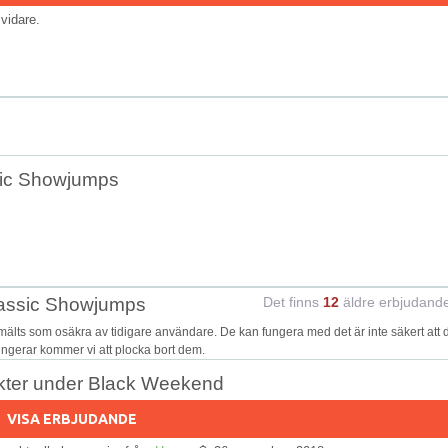
s vidare.
sic Showjumps
lassic Showjumps
Det finns
12
äldre erbjudand
ts som osäkra av tidigare användare. De kan fungera med det är inte säkert att 
fungerar kommer vi att plocka bort dem.
dukter under Black Weekend
VISA ERBJUDANDE