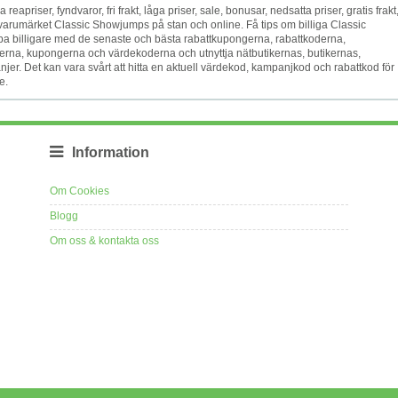
va reapriser, fyndvaror, fri frakt, låga priser, sale, bonusar, nedsatta priser, gratis frakt
varumärket Classic Showjumps på stan och online. Få tips om billiga Classic
oppa billigare med de senaste och bästa rabattkupongerna, rabattkoderna,
a, kupongerna och värdekoderna och utnyttja nätbutikernas, butikernas,
r. Det kan vara svårt att hitta en aktuell värdekod, kampanjkod och rabattkod för
e.
Information
Om Cookies
Blogg
Om oss & kontakta oss