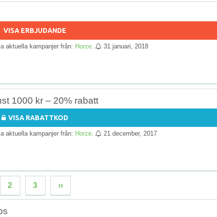
VISA ERBJUDANDE
lla aktuella kampanjer från:
Horze
.
31 januari, 2018
nst 1000 kr – 20% rabatt
VISA RABATTKOD
lla aktuella kampanjer från:
Horze
.
21 december, 2017
2
3
››
ps