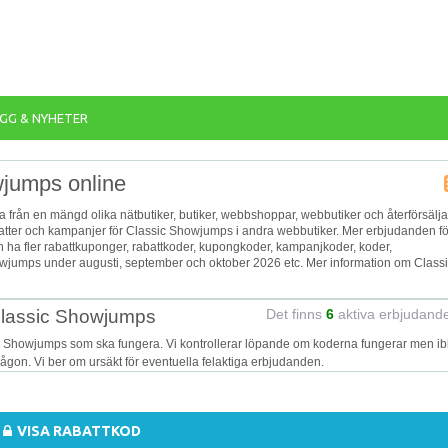
GG & NYHETER
wjumps online
a från en mängd olika nätbutiker, butiker, webbshoppar, webbutiker och återförsälj
rabatter och kampanjer för Classic Showjumps i andra webbutiker. Mer erbjudanden fö
an ha fler rabattkuponger, rabattkoder, kupongkoder, kampanjkoder, koder,
wjumps under augusti, september och oktober 2026 etc. Mer information om Class
 Classic Showjumps
Det finns
6
aktiva erbjudand
ic Showjumps som ska fungera. Vi kontrollerar löpande om koderna fungerar men i
 någon. Vi ber om ursäkt för eventuella felaktiga erbjudanden.
VISA RABATTKOD