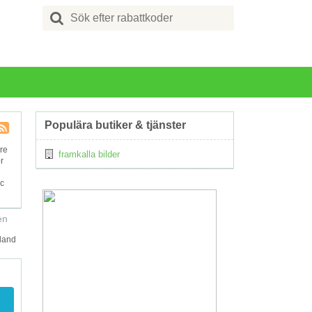
Search
for:
Populära butiker & tjänster
Kupong
are
framkalla bilder
Tagg
r
RSS
ic
en
bland