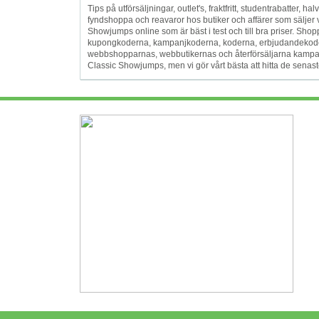
Tips på utförsäljningar, outlet's, fraktfritt, studentrabatter, hal
fyndshoppa och reavaror hos butiker och affärer som säljer 
Showjumps online som är bäst i test och till bra priser. Sh
kupongkoderna, kampanjkoderna, koderna, erbjudandekodern
webbshopparnas, webbutikernas och återförsäljarna kampanje
Classic Showjumps, men vi gör vårt bästa att hitta de senast