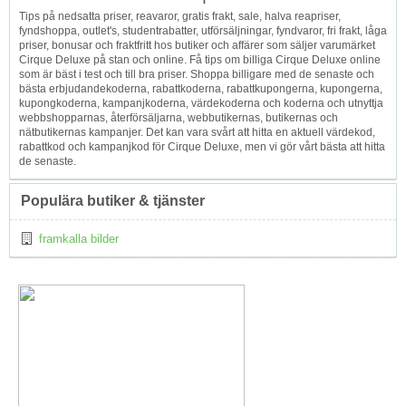
Tips på nedsatta priser, reavaror, gratis frakt, sale, halva reapriser,
fyndshoppa, outlet's, studentrabatter, utförsäljningar, fyndvaror, fri frakt, låga
priser, bonusar och fraktfritt hos butiker och affärer som säljer varumärket
Cirque Deluxe på stan och online. Få tips om billiga Cirque Deluxe online
som är bäst i test och till bra priser. Shoppa billigare med de senaste och
bästa erbjudandekoderna, rabattkoderna, rabattkupongerna, kupongerna,
kupongkoderna, kampanjkoderna, värdekoderna och koderna och utnyttja
webbshopparnas, återförsäljarna, webbutikernas, butikernas och
nätbutikernas kampanjer. Det kan vara svårt att hitta en aktuell värdekod,
rabattkod och kampanjkod för Cirque Deluxe, men vi gör vårt bästa att hitta
de senaste.
Populära butiker & tjänster
framkalla bilder