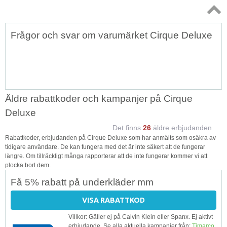
Topp
Frågor och svar om varumärket Cirque Deluxe
↑
Äldre rabattkoder och kampanjer på Cirque
Deluxe
Det finns
26
äldre erbjudanden
Rabattkoder, erbjudanden på Cirque Deluxe som har anmälts som osäkra av
tidigare användare. De kan fungera med det är inte säkert att de fungerar
längre. Om tillräckligt många rapporterar att de inte fungerar kommer vi att
plocka bort dem.
Få 5% rabatt på underkläder mm
VISA RABATTKOD
Villkor: Gäller ej på Calvin Klein eller Spanx. Ej aktivt
erbjudande. Se alla aktuella kampanjer från:
Timarco
.