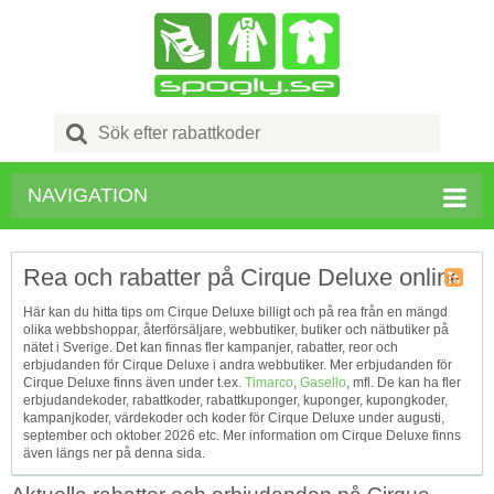
Search
for:
NAVIGATION
Rea och rabatter på Cirque Deluxe online
Kupong
Här kan du hitta tips om Cirque Deluxe billigt och på rea från en mängd
Tagg
olika webbshoppar, återförsäljare, webbutiker, butiker och nätbutiker på
RSS
nätet i Sverige. Det kan finnas fler kampanjer, rabatter, reor och
erbjudanden för Cirque Deluxe i andra webbutiker. Mer erbjudanden för
Cirque Deluxe finns även under t.ex.
Timarco
,
Gasello
, mfl. De kan ha fler
erbjudandekoder, rabattkoder, rabattkuponger, kuponger, kupongkoder,
kampanjkoder, värdekoder och koder för Cirque Deluxe under augusti,
september och oktober 2026 etc. Mer information om Cirque Deluxe finns
även längs ner på denna sida.