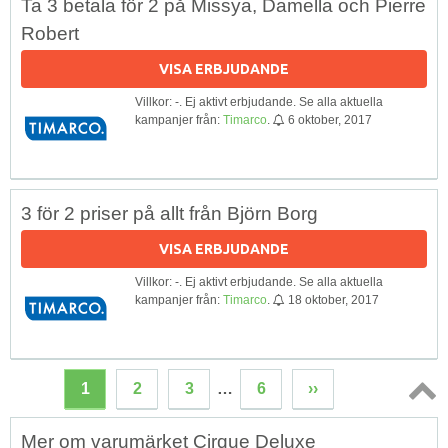
Ta 3 betala för 2 på Missya, Damella och Pierre
Robert
VISA ERBJUDANDE
Villkor: -. Ej aktivt erbjudande. Se alla aktuella
kampanjer från:
Timarco
.
6 oktober, 2017
3 för 2 priser på allt från Björn Borg
VISA ERBJUDANDE
Villkor: -. Ej aktivt erbjudande. Se alla aktuella
kampanjer från:
Timarco
.
18 oktober, 2017
1
2
3
…
6
››
Topp
Mer om varumärket Cirque Deluxe
↑