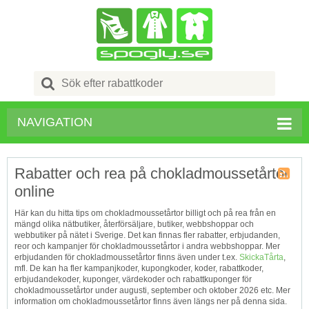
Search
for:
NAVIGATION
Rabatter och rea på chokladmoussetårtor
online
Kupong
Tagg
Här kan du hitta tips om chokladmoussetårtor billigt och på rea från en
RSS
mängd olika nätbutiker, återförsäljare, butiker, webbshoppar och
webbutiker på nätet i Sverige. Det kan finnas fler rabatter, erbjudanden,
reor och kampanjer för chokladmoussetårtor i andra webbshoppar. Mer
erbjudanden för chokladmoussetårtor finns även under t.ex.
SkickaTårta
,
mfl. De kan ha fler kampanjkoder, kupongkoder, koder, rabattkoder,
erbjudandekoder, kuponger, värdekoder och rabattkuponger för
chokladmoussetårtor under augusti, september och oktober 2026 etc. Mer
information om chokladmoussetårtor finns även längs ner på denna sida.