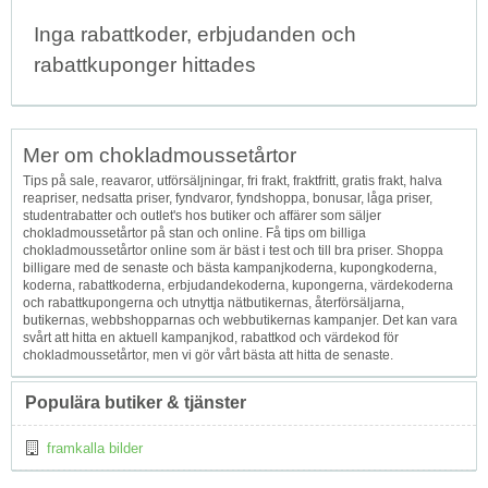
Inga rabattkoder, erbjudanden och
rabattkuponger hittades
Mer om chokladmoussetårtor
Tips på sale, reavaror, utförsäljningar, fri frakt, fraktfritt, gratis frakt, halva
reapriser, nedsatta priser, fyndvaror, fyndshoppa, bonusar, låga priser,
studentrabatter och outlet's hos butiker och affärer som säljer
chokladmoussetårtor på stan och online. Få tips om billiga
chokladmoussetårtor online som är bäst i test och till bra priser. Shoppa
billigare med de senaste och bästa kampanjkoderna, kupongkoderna,
koderna, rabattkoderna, erbjudandekoderna, kupongerna, värdekoderna
och rabattkupongerna och utnyttja nätbutikernas, återförsäljarna,
butikernas, webbshopparnas och webbutikernas kampanjer. Det kan vara
svårt att hitta en aktuell kampanjkod, rabattkod och värdekod för
chokladmoussetårtor, men vi gör vårt bästa att hitta de senaste.
Populära butiker & tjänster
framkalla bilder