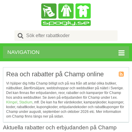
Search
for:
NAVIGATION
Rea och rabatter på Champ online
Kupong
Vi hjälper dig hitta Champ billigt och på rea från att antal olika butiker,
Tagg
nätbutiker, återförsäljare, webbshoppar och webbutiker på nätet i Sverige.
RSS
Det kan finnas fler erbjudanden, reor, rabatter och kampanjer för Champ
hos andra webbutiker. Se även på erbjudanden för Champ under t.ex.
Klingel
,
Stadium
, mfl. De kan ha fler värdekoder, kampanjkoder, kuponger,
koder, rabattkoder, kupongkoder, erbjudandekoder och rabattkuponger för
Champ under augusti, september och oktober 2026 etc. Mer information
om Champ finns längs ner på sidan.
Aktuella rabatter och erbjudanden på Champ