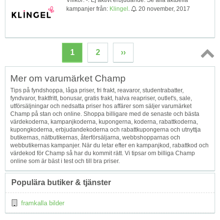
kampanjer från:
Klingel
.
20 november, 2017
1
2
››
Topp
Mer om varumärket Champ
↑
Tips på fyndshoppa, låga priser, fri frakt, reavaror, studentrabatter,
fyndvaror, fraktfritt, bonusar, gratis frakt, halva reapriser, outlet's, sale,
utförsäljningar och nedsatta priser hos affärer som säljer varumärket
Champ på stan och online. Shoppa billigare med de senaste och bästa
värdekoderna, kampanjkoderna, kupongerna, koderna, rabattkoderna,
kupongkoderna, erbjudandekoderna och rabattkupongerna och utnyttja
butikernas, nätbutikernas, återförsäljarna, webbshopparnas och
webbutikernas kampanjer. När du letar efter en kampanjkod, rabattkod och
värdekod för Champ så har du kommit rätt. Vi tipsar om billiga Champ
online som är bäst i test och till bra priser.
Populära butiker & tjänster
framkalla bilder