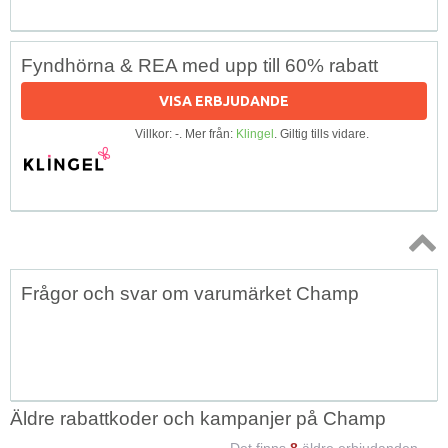
Fyndhörna & REA med upp till 60% rabatt
VISA ERBJUDANDE
Villkor: -. Mer från:
Klingel
. Giltig tills vidare.
Topp
Frågor och svar om varumärket Champ
↑
Äldre rabattkoder och kampanjer på Champ
Det finns
8
äldre erbjudanden