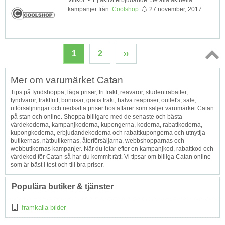
kampanjer från:
Coolshop
.
27 november, 2017
1
2
››
Topp
Mer om varumärket Catan
↑
Tips på fyndshoppa, låga priser, fri frakt, reavaror, studentrabatter,
fyndvaror, fraktfritt, bonusar, gratis frakt, halva reapriser, outlet's, sale,
utförsäljningar och nedsatta priser hos affärer som säljer varumärket Catan
på stan och online. Shoppa billigare med de senaste och bästa
värdekoderna, kampanjkoderna, kupongerna, koderna, rabattkoderna,
kupongkoderna, erbjudandekoderna och rabattkupongerna och utnyttja
butikernas, nätbutikernas, återförsäljarna, webbshopparnas och
webbutikernas kampanjer. När du letar efter en kampanjkod, rabattkod och
värdekod för Catan så har du kommit rätt. Vi tipsar om billiga Catan online
som är bäst i test och till bra priser.
Populära butiker & tjänster
framkalla bilder