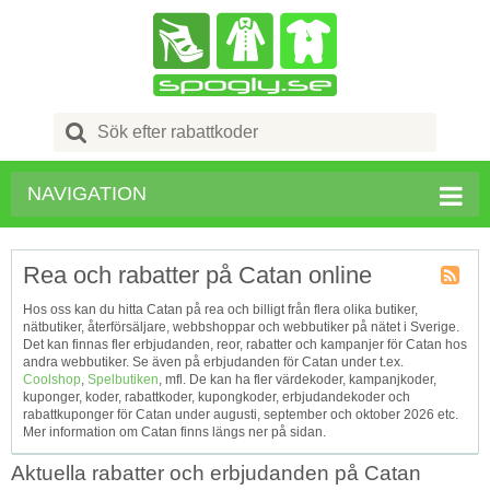
Search
for:
NAVIGATION
Rea och rabatter på Catan online
Kupong
Hos oss kan du hitta Catan på rea och billigt från flera olika butiker,
Tagg
nätbutiker, återförsäljare, webbshoppar och webbutiker på nätet i Sverige.
RSS
Det kan finnas fler erbjudanden, reor, rabatter och kampanjer för Catan hos
andra webbutiker. Se även på erbjudanden för Catan under t.ex.
Coolshop
,
Spelbutiken
, mfl. De kan ha fler värdekoder, kampanjkoder,
kuponger, koder, rabattkoder, kupongkoder, erbjudandekoder och
rabattkuponger för Catan under augusti, september och oktober 2026 etc.
Mer information om Catan finns längs ner på sidan.
Aktuella rabatter och erbjudanden på Catan