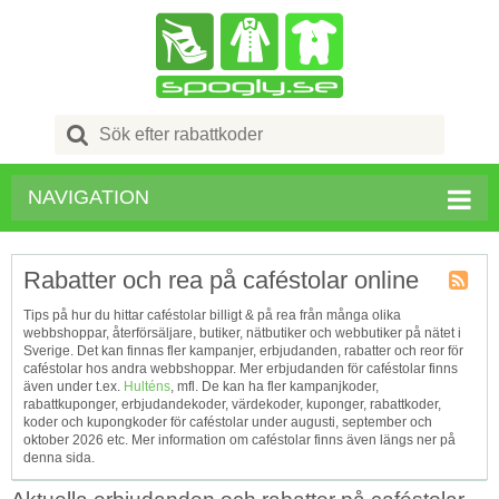
Search
for:
NAVIGATION
Rabatter och rea på caféstolar online
Kupong
Tips på hur du hittar caféstolar billigt & på rea från många olika
Tagg
webbshoppar, återförsäljare, butiker, nätbutiker och webbutiker på nätet i
RSS
Sverige. Det kan finnas fler kampanjer, erbjudanden, rabatter och reor för
caféstolar hos andra webbshoppar. Mer erbjudanden för caféstolar finns
även under t.ex.
Hulténs
, mfl. De kan ha fler kampanjkoder,
rabattkuponger, erbjudandekoder, värdekoder, kuponger, rabattkoder,
koder och kupongkoder för caféstolar under augusti, september och
oktober 2026 etc. Mer information om caféstolar finns även längs ner på
denna sida.