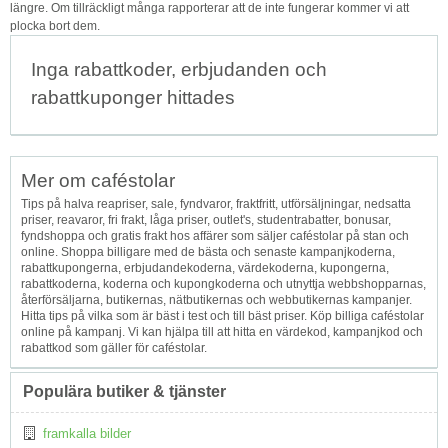
längre. Om tillräckligt många rapporterar att de inte fungerar kommer vi att
plocka bort dem.
Inga rabattkoder, erbjudanden och
rabattkuponger hittades
Mer om caféstolar
Tips på halva reapriser, sale, fyndvaror, fraktfritt, utförsäljningar, nedsatta
priser, reavaror, fri frakt, låga priser, outlet's, studentrabatter, bonusar,
fyndshoppa och gratis frakt hos affärer som säljer caféstolar på stan och
online. Shoppa billigare med de bästa och senaste kampanjkoderna,
rabattkupongerna, erbjudandekoderna, värdekoderna, kupongerna,
rabattkoderna, koderna och kupongkoderna och utnyttja webbshopparnas,
återförsäljarna, butikernas, nätbutikernas och webbutikernas kampanjer.
Hitta tips på vilka som är bäst i test och till bäst priser. Köp billiga caféstolar
online på kampanj. Vi kan hjälpa till att hitta en värdekod, kampanjkod och
rabattkod som gäller för caféstolar.
Populära butiker & tjänster
framkalla bilder