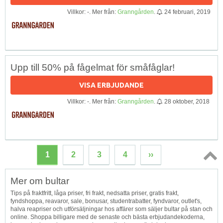
Villkor: -. Mer från:
Granngården
.
24 februari, 2019
Upp till 50% på fågelmat för småfåglar!
VISA ERBJUDANDE
Villkor: -. Mer från:
Granngården
.
28 oktober, 2018
1
2
3
4
››
Topp
Mer om bultar
↑
Tips på fraktfritt, låga priser, fri frakt, nedsatta priser, gratis frakt,
fyndshoppa, reavaror, sale, bonusar, studentrabatter, fyndvaror, outlet's,
halva reapriser och utförsäljningar hos affärer som säljer bultar på stan och
online. Shoppa billigare med de senaste och bästa erbjudandekoderna,