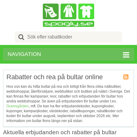
Search
for:
NAVIGATION
Rabatter och rea på bultar online
Kupong
Hos oss kan du hitta bultar på rea och billigt från flera olika nätbutiker,
Tagg
webbshoppar, återförsäljare, webbutiker och butiker på nätet i Sverige. Det
RSS
kan finnas fler kampanjer, reor, rabatter och erbjudanden för bultar hos
andra webbshoppar. Se även på erbjudanden för bultar under t.ex.
Granngården
, mfl. De kan ha fler erbjudandekoder, kupongkoder,
kuponger, kampanjkoder, värdekoder, rabattkuponger, rabattkoder och
koder för bultar under augusti, september och oktober 2026 etc. Mer
information om bultar finns längs ner på sidan.
Aktuella erbjudanden och rabatter på bultar