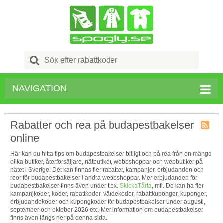
Search
for:
NAVIGATION
Rabatter och rea på budapestbakelser
online
Kupong
Tagg
Här kan du hitta tips om budapestbakelser billigt och på rea från en mängd
RSS
olika butiker, återförsäljare, nätbutiker, webbshoppar och webbutiker på
nätet i Sverige. Det kan finnas fler rabatter, kampanjer, erbjudanden och
reor för budapestbakelser i andra webbshoppar. Mer erbjudanden för
budapestbakelser finns även under t.ex.
SkickaTårta
, mfl. De kan ha fler
kampanjkoder, koder, rabattkoder, värdekoder, rabattkuponger, kuponger,
erbjudandekoder och kupongkoder för budapestbakelser under augusti,
september och oktober 2026 etc. Mer information om budapestbakelser
finns även längs ner på denna sida.