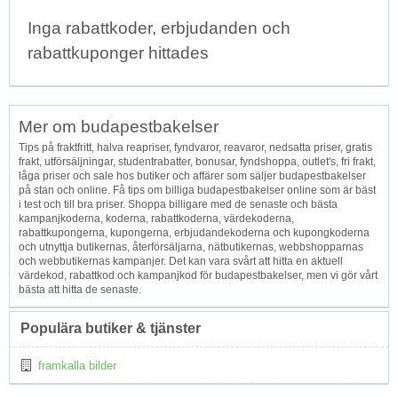
Inga rabattkoder, erbjudanden och
rabattkuponger hittades
Mer om budapestbakelser
Tips på fraktfritt, halva reapriser, fyndvaror, reavaror, nedsatta priser, gratis
frakt, utförsäljningar, studentrabatter, bonusar, fyndshoppa, outlet's, fri frakt,
låga priser och sale hos butiker och affärer som säljer budapestbakelser
på stan och online. Få tips om billiga budapestbakelser online som är bäst
i test och till bra priser. Shoppa billigare med de senaste och bästa
kampanjkoderna, koderna, rabattkoderna, värdekoderna,
rabattkupongerna, kupongerna, erbjudandekoderna och kupongkoderna
och utnyttja butikernas, återförsäljarna, nätbutikernas, webbshopparnas
och webbutikernas kampanjer. Det kan vara svårt att hitta en aktuell
värdekod, rabattkod och kampanjkod för budapestbakelser, men vi gör vårt
bästa att hitta de senaste.
Populära butiker & tjänster
framkalla bilder