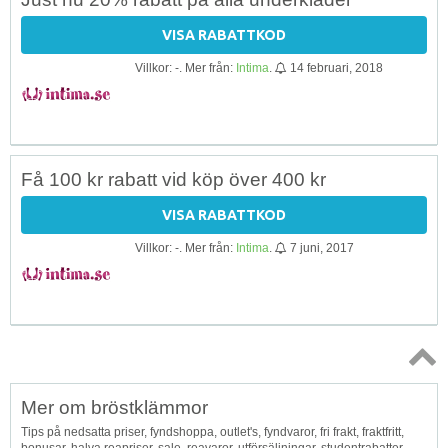
VISA RABATTKOD
Villkor: -. Mer från:
Intima
.
14 februari, 2018
Få 100 kr rabatt vid köp över 400 kr
VISA RABATTKOD
Villkor: -. Mer från:
Intima
.
7 juni, 2017
Topp
Mer om bröstklämmor
↑
Tips på nedsatta priser, fyndshoppa, outlet's, fyndvaror, fri frakt, fraktfritt,
bonusar, halva reapriser, sale, reavaror, utförsäljningar, studentrabatter,