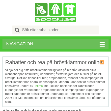
Search
for:
NAVIGATION
Rabatter och rea på bröstklämmor online
Kupong
Vi hjälper dig hitta bröstklämmor billigt och på rea från att antal olika
Tagg
webbshoppar, nätbutiker, webbutiker, återförsäljare och butiker på nätet i
RSS
Sverige. Det kan finnas fler reor, erbjudanden, rabatter och kampanjer för
bröstklämmor hos andra webbshoppar. Mer erbjudanden för bröstklämmor
finns även under t.ex.
Intima
, mfl. De kan ha fler koder, rabattkoder,
kupongkoder, värdekoder, erbjudandekoder, kampanjkoder, kuponger och
rabattkuponger för bröstklämmor under augusti, september och oktober
2026 etc. Mer information om bröstklämmor finns även längs ner på denna
sida.