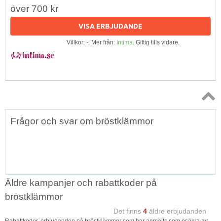
över 700 kr
VISA ERBJUDANDE
Villkor: -. Mer från:
Intima
. Giltig tills vidare.
Topp
Frågor och svar om bröstklämmor
↑
Äldre kampanjer och rabattkoder på
bröstklämmor
Det finns
4
äldre erbjudanden
Rabattkoder, erbjudanden på bröstklämmor som har anmälts som osäkra av