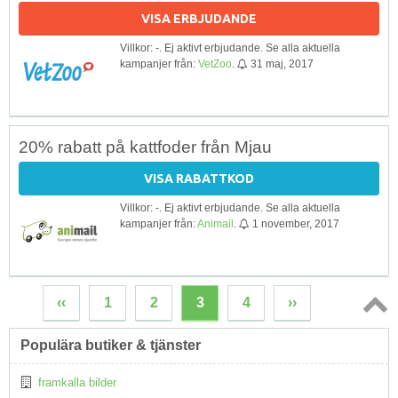
VISA ERBJUDANDE
Villkor: -. Ej aktivt erbjudande. Se alla aktuella
kampanjer från:
VetZoo
.
31 maj, 2017
20% rabatt på kattfoder från Mjau
VISA RABATTKOD
Villkor: -. Ej aktivt erbjudande. Se alla aktuella
kampanjer från:
Animail
.
1 november, 2017
‹‹
1
2
3
4
››
Topp
Populära butiker & tjänster
↑
framkalla bilder