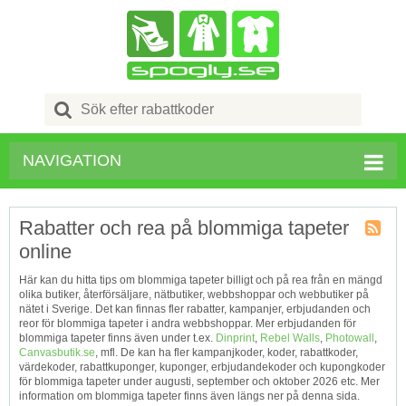
Search
for:
NAVIGATION
Rabatter och rea på blommiga tapeter
online
Kupong
Tagg
Här kan du hitta tips om blommiga tapeter billigt och på rea från en mängd
RSS
olika butiker, återförsäljare, nätbutiker, webbshoppar och webbutiker på
nätet i Sverige. Det kan finnas fler rabatter, kampanjer, erbjudanden och
reor för blommiga tapeter i andra webbshoppar. Mer erbjudanden för
blommiga tapeter finns även under t.ex.
Dinprint
,
Rebel Walls
,
Photowall
,
Canvasbutik.se
, mfl. De kan ha fler kampanjkoder, koder, rabattkoder,
värdekoder, rabattkuponger, kuponger, erbjudandekoder och kupongkoder
för blommiga tapeter under augusti, september och oktober 2026 etc. Mer
information om blommiga tapeter finns även längs ner på denna sida.