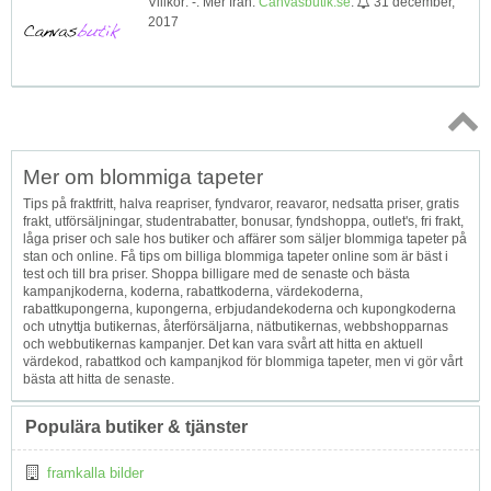
Villkor: -. Mer från:
Canvasbutik.se
.
31 december,
2017
Topp
Mer om blommiga tapeter
↑
Tips på fraktfritt, halva reapriser, fyndvaror, reavaror, nedsatta priser, gratis
frakt, utförsäljningar, studentrabatter, bonusar, fyndshoppa, outlet's, fri frakt,
låga priser och sale hos butiker och affärer som säljer blommiga tapeter på
stan och online. Få tips om billiga blommiga tapeter online som är bäst i
test och till bra priser. Shoppa billigare med de senaste och bästa
kampanjkoderna, koderna, rabattkoderna, värdekoderna,
rabattkupongerna, kupongerna, erbjudandekoderna och kupongkoderna
och utnyttja butikernas, återförsäljarna, nätbutikernas, webbshopparnas
och webbutikernas kampanjer. Det kan vara svårt att hitta en aktuell
värdekod, rabattkod och kampanjkod för blommiga tapeter, men vi gör vårt
bästa att hitta de senaste.
Populära butiker & tjänster
framkalla bilder