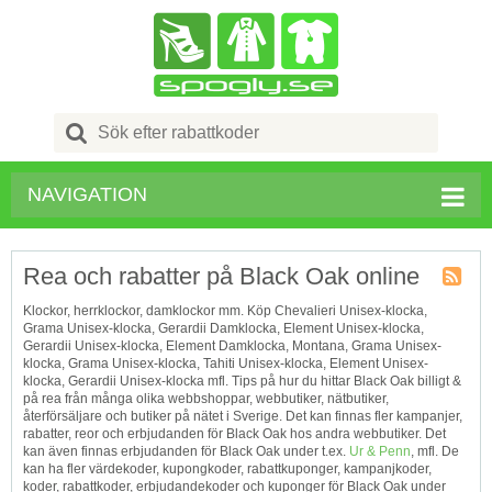
Search
for:
NAVIGATION
Rea och rabatter på Black Oak online
Kupong
Klockor, herrklockor, damklockor mm. Köp Chevalieri Unisex-klocka,
Tagg
Grama Unisex-klocka, Gerardii Damklocka, Element Unisex-klocka,
RSS
Gerardii Unisex-klocka, Element Damklocka, Montana, Grama Unisex-
klocka, Grama Unisex-klocka, Tahiti Unisex-klocka, Element Unisex-
klocka, Gerardii Unisex-klocka mfl. Tips på hur du hittar Black Oak billigt &
på rea från många olika webbshoppar, webbutiker, nätbutiker,
återförsäljare och butiker på nätet i Sverige. Det kan finnas fler kampanjer,
rabatter, reor och erbjudanden för Black Oak hos andra webbutiker. Det
kan även finnas erbjudanden för Black Oak under t.ex.
Ur & Penn
, mfl. De
kan ha fler värdekoder, kupongkoder, rabattkuponger, kampanjkoder,
koder, rabattkoder, erbjudandekoder och kuponger för Black Oak under