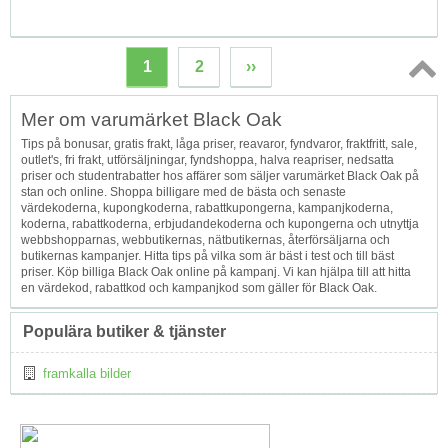
1
2
››
Topp
Mer om varumärket Black Oak
↑
Tips på bonusar, gratis frakt, låga priser, reavaror, fyndvaror, fraktfritt, sale,
outlet's, fri frakt, utförsäljningar, fyndshoppa, halva reapriser, nedsatta
priser och studentrabatter hos affärer som säljer varumärket Black Oak på
stan och online. Shoppa billigare med de bästa och senaste
värdekoderna, kupongkoderna, rabattkupongerna, kampanjkoderna,
koderna, rabattkoderna, erbjudandekoderna och kupongerna och utnyttja
webbshopparnas, webbutikernas, nätbutikernas, återförsäljarna och
butikernas kampanjer. Hitta tips på vilka som är bäst i test och till bäst
priser. Köp billiga Black Oak online på kampanj. Vi kan hjälpa till att hitta
en värdekod, rabattkod och kampanjkod som gäller för Black Oak.
Populära butiker & tjänster
framkalla bilder