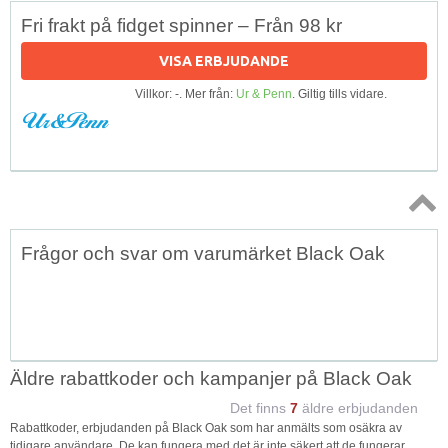
Fri frakt på fidget spinner – Från 98 kr
VISA ERBJUDANDE
Villkor: -. Mer från:
Ur & Penn
. Giltig tills vidare.
Topp
Frågor och svar om varumärket Black Oak
↑
Äldre rabattkoder och kampanjer på Black Oak
Det finns
7
äldre erbjudanden
Rabattkoder, erbjudanden på Black Oak som har anmälts som osäkra av
tidigare användare. De kan fungera med det är inte säkert att de fungerar