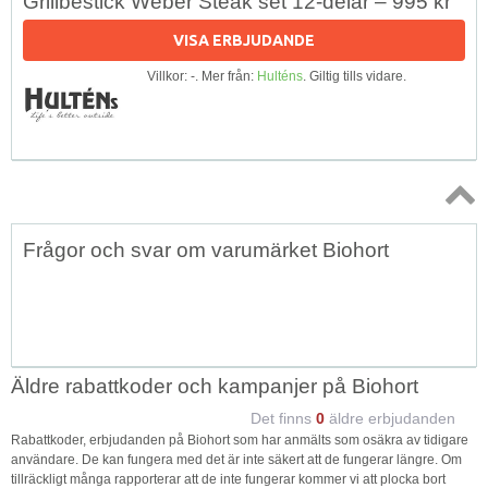
Grillbestick Weber Steak set 12-delar – 995 kr
VISA ERBJUDANDE
Villkor: -. Mer från:
Hulténs
. Giltig tills vidare.
Topp
Frågor och svar om varumärket Biohort
↑
Äldre rabattkoder och kampanjer på Biohort
Det finns
0
äldre erbjudanden
Rabattkoder, erbjudanden på Biohort som har anmälts som osäkra av tidigare
användare. De kan fungera med det är inte säkert att de fungerar längre. Om
tillräckligt många rapporterar att de inte fungerar kommer vi att plocka bort