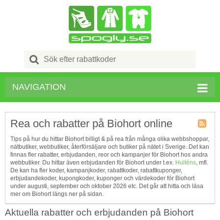
Search
for:
NAVIGATION
Rea och rabatter på Biohort online
Kupong
Tips på hur du hittar Biohort billigt & på rea från många olika webbshoppar,
Tagg
nätbutiker, webbutiker, återförsäljare och butiker på nätet i Sverige. Det kan
RSS
finnas fler rabatter, erbjudanden, reor och kampanjer för Biohort hos andra
webbutiker. Du hittar även erbjudanden för Biohort under t.ex.
Hulténs
, mfl.
De kan ha fler koder, kampanjkoder, rabattkoder, rabattkuponger,
erbjudandekoder, kupongkoder, kuponger och värdekoder för Biohort
under augusti, september och oktober 2026 etc. Det går att hitta och läsa
mer om Biohort längs ner på sidan.
Aktuella rabatter och erbjudanden på Biohort