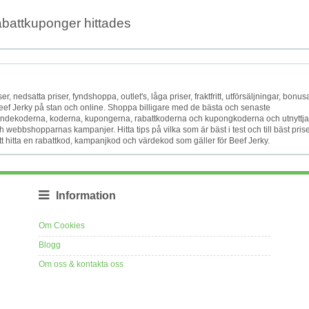
abattkuponger hittades
er, nedsatta priser, fyndshoppa, outlet's, låga priser, fraktfritt, utförsäljningar, bonusa
 Beef Jerky på stan och online. Shoppa billigare med de bästa och senaste
ndekoderna, koderna, kupongerna, rabattkoderna och kupongkoderna och utnyttja
 webbshopparnas kampanjer. Hitta tips på vilka som är bäst i test och till bäst prise
att hitta en rabattkod, kampanjkod och värdekod som gäller för Beef Jerky.
Information
Om Cookies
Blogg
Om oss & kontakta oss