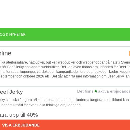
GG & NYHETER
line
olika återförsäljare, nätbutiker, butiker, webbutiker och webbshoppar på nätet i Sveri
or för Beef Jerky hos andra webbutiker. Det kan även finnas erbjudanden för Beef J
n ha fler rabattkuponger, värdekoder, kampanjkoder, erbjudandekoder, koder, kupon
eptember och oktober 2026 etc. Det går att hitta mer information om Beef Jerky lä
eef Jerky
Det finns
4
aktiva erbjudand
erky som ska fungera. Vi kontrollerar löpande om koderna fungerar men ibland kan 
Vi ber om ursäkt för eventuella felaktiga erbjudanden.
ra upp till 40%
VISA ERBJUDANDE