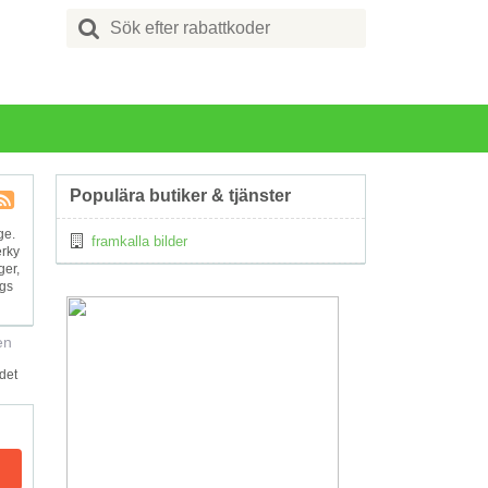
Search
for:
Populära butiker & tjänster
Kupong
ge.
framkalla bilder
Tagg
erky
RSS
ger,
ngs
en
det