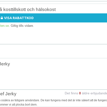
 kosttillskott och hälsokost
VISA RABATTKOD
ten.se
. Giltig tills vidare.
Jerky
ef Jerky
Det finns
0
äldre erbjudand
säkra av tidigare användare. De kan fungera med det är inte säkert att de funger
kommer vi att plocka bort dem.