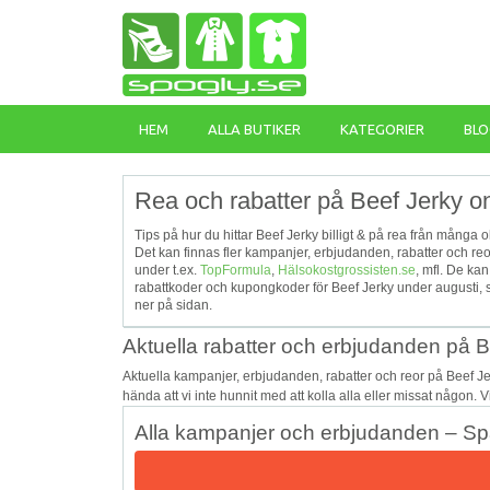
HEM
ALLA BUTIKER
KATEGORIER
BLO
Rea och rabatter på Beef Jerky on
Tips på hur du hittar Beef Jerky billigt & på rea från många 
Det kan finnas fler kampanjer, erbjudanden, rabatter och re
under t.ex.
TopFormula
,
Hälsokostgrossisten.se
, mfl. De ka
rabattkoder och kupongkoder för Beef Jerky under augusti, s
ner på sidan.
Aktuella rabatter och erbjudanden på B
Aktuella kampanjer, erbjudanden, rabatter och reor på Beef J
hända att vi inte hunnit med att kolla alla eller missat någon. 
Alla kampanjer och erbjudanden – Spa