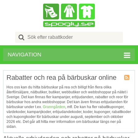
Search
for:
NAVIGATION
Rabatter och rea på bärbuskar online
Kupong
Hos oss kan du hitta bärbuskar på rea och billigt från flera olika
Tagg
återförsäljare, nätbutiker, butiker, webbutiker och webbshoppar på nätet i
RSS
Sverige. Det kan finnas fler kampanjer, erbjudanden, rabatter och reor för
bärbuskar hos andra webbshoppar. Det kan även finnas erbjudanden för
bärbuskar under t.ex.
Granngården
, mfl. De kan ha fler rabattkuponger,
värdekoder, kampanjkoder, erbjudandekoder, koder, kuponger, rabattkoder
och kupongkoder för bärbuskar under augusti, september och oktober
2026 etc. Det går att hitta mer information om bärbuskar längs ner på
sidan.