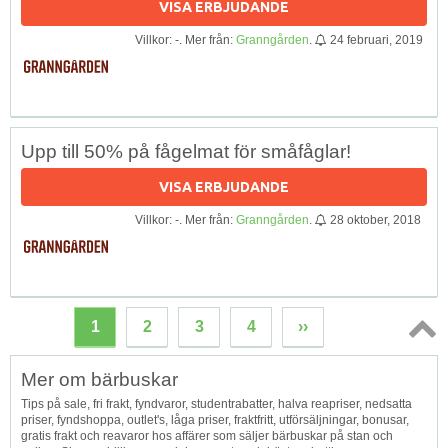
VISA ERBJUDANDE
Villkor: -. Mer från:
Granngården
.
24 februari, 2019
Upp till 50% på fågelmat för småfåglar!
VISA ERBJUDANDE
Villkor: -. Mer från:
Granngården
.
28 oktober, 2018
1
2
3
4
››
Topp
Mer om bärbuskar
↑
Tips på sale, fri frakt, fyndvaror, studentrabatter, halva reapriser, nedsatta
priser, fyndshoppa, outlet's, låga priser, fraktfritt, utförsäljningar, bonusar,
gratis frakt och reavaror hos affärer som säljer bärbuskar på stan och