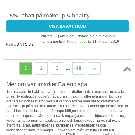
15% rabatt på makeup & beauty
VISA RABATTKOD
Villkor: -. Ej aktivt erbjudande. Se alla aktuella
kampanjer från:
Feelunique
.
31 januari, 2019
1
2
3
…
48
››
Topp
Mer om varumärket Balenciaga
↑
Tips på sale, fri frakt, fyndvaror, studentrabatter, halva reapriser, nedsatta
priser, fyndshoppa, outlet's, låga priser, fraktfritt, utförsäljningar, bonusar,
gratis frakt och reavaror hos butiker och affärer som säljer varumärket
Balenciaga på stan och online. Få tips om billiga Balenciaga online som är
bäst i test och till bra priser. Shoppa billigare med de senaste och bästa
rabattkupongerna, värdekoderna, kampanjkoderna, erbjudandekoderna,
koderna, kupongerna, rabattkoderna och kupongkoderna och utnyttja
återförsäljarna, nätbutikernas, butikernas, webbutikernas och
webbshopparnas kampanjer. Det kan vara svårt att hitta en aktuell
rabattkod, kampanjkod och värdekod för Balenciaga, men vi gör vårt bästa