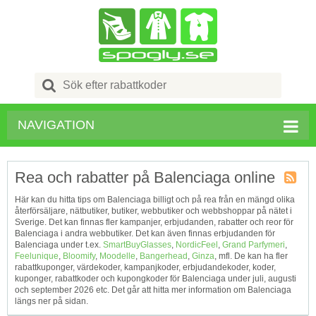
Search
for:
NAVIGATION
Rea och rabatter på Balenciaga online
Kupong
Här kan du hitta tips om Balenciaga billigt och på rea från en mängd olika
Tagg
återförsäljare, nätbutiker, butiker, webbutiker och webbshoppar på nätet i
RSS
Sverige. Det kan finnas fler kampanjer, erbjudanden, rabatter och reor för
Balenciaga i andra webbutiker. Det kan även finnas erbjudanden för
Balenciaga under t.ex.
SmartBuyGlasses
,
NordicFeel
,
Grand Parfymeri
,
Feelunique
,
Bloomify
,
Moodelle
,
Bangerhead
,
Ginza
, mfl. De kan ha fler
rabattkuponger, värdekoder, kampanjkoder, erbjudandekoder, koder,
kuponger, rabattkoder och kupongkoder för Balenciaga under juli, augusti
och september 2026 etc. Det går att hitta mer information om Balenciaga
längs ner på sidan.