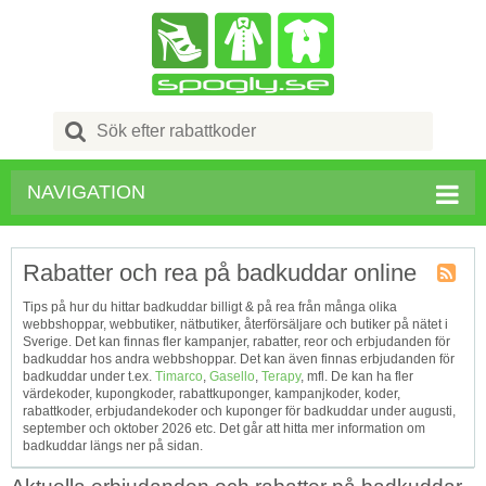
Search
for:
NAVIGATION
Rabatter och rea på badkuddar online
Kupong
Tips på hur du hittar badkuddar billigt & på rea från många olika
Tagg
webbshoppar, webbutiker, nätbutiker, återförsäljare och butiker på nätet i
RSS
Sverige. Det kan finnas fler kampanjer, rabatter, reor och erbjudanden för
badkuddar hos andra webbshoppar. Det kan även finnas erbjudanden för
badkuddar under t.ex.
Timarco
,
Gasello
,
Terapy
, mfl. De kan ha fler
värdekoder, kupongkoder, rabattkuponger, kampanjkoder, koder,
rabattkoder, erbjudandekoder och kuponger för badkuddar under augusti,
september och oktober 2026 etc. Det går att hitta mer information om
badkuddar längs ner på sidan.