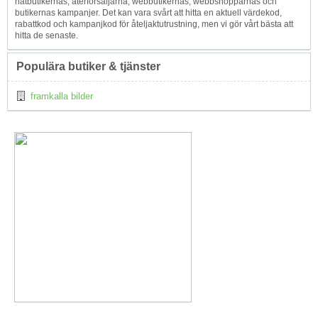
nätbutikernas, återförsäljarna, webbutikernas, webbshopparnas och
butikernas kampanjer. Det kan vara svårt att hitta en aktuell värdekod,
rabattkod och kampanjkod för åteljaktutrustning, men vi gör vårt bästa att
hitta de senaste.
Populära butiker & tjänster
framkalla bilder