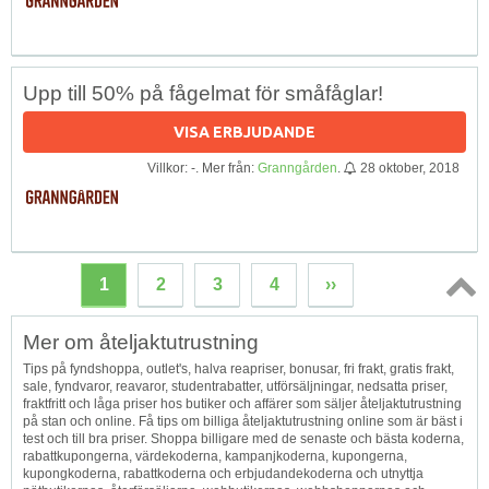
Upp till 50% på fågelmat för småfåglar!
VISA ERBJUDANDE
Villkor: -. Mer från:
Granngården
.
28 oktober, 2018
1
2
3
4
››
Topp
Mer om åteljaktutrustning
↑
Tips på fyndshoppa, outlet's, halva reapriser, bonusar, fri frakt, gratis frakt,
sale, fyndvaror, reavaror, studentrabatter, utförsäljningar, nedsatta priser,
fraktfritt och låga priser hos butiker och affärer som säljer åteljaktutrustning
på stan och online. Få tips om billiga åteljaktutrustning online som är bäst i
test och till bra priser. Shoppa billigare med de senaste och bästa koderna,
rabattkupongerna, värdekoderna, kampanjkoderna, kupongerna,
kupongkoderna, rabattkoderna och erbjudandekoderna och utnyttja