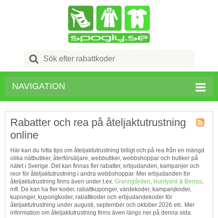
Search
for:
NAVIGATION
Rabatter och rea på åteljaktutrustning
online
Kupong
Tagg
Här kan du hitta tips om åteljaktutrustning billigt och på rea från en mängd
RSS
olika nätbutiker, återförsäljare, webbutiker, webbshoppar och butiker på
nätet i Sverige. Det kan finnas fler rabatter, erbjudanden, kampanjer och
reor för åteljaktutrustning i andra webbshoppar. Mer erbjudanden för
åteljaktutrustning finns även under t.ex.
Granngården
,
Huntyard & Berras
,
mfl. De kan ha fler koder, rabattkuponger, värdekoder, kampanjkoder,
kuponger, kupongkoder, rabattkoder och erbjudandekoder för
åteljaktutrustning under augusti, september och oktober 2026 etc. Mer
information om åteljaktutrustning finns även längs ner på denna sida.