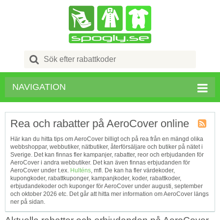
Search
for:
NAVIGATION
Rea och rabatter på AeroCover online
Kupong
Här kan du hitta tips om AeroCover billigt och på rea från en mängd olika
Tagg
webbshoppar, webbutiker, nätbutiker, återförsäljare och butiker på nätet i
RSS
Sverige. Det kan finnas fler kampanjer, rabatter, reor och erbjudanden för
AeroCover i andra webbutiker. Det kan även finnas erbjudanden för
AeroCover under t.ex.
Hulténs
, mfl. De kan ha fler värdekoder,
kupongkoder, rabattkuponger, kampanjkoder, koder, rabattkoder,
erbjudandekoder och kuponger för AeroCover under augusti, september
och oktober 2026 etc. Det går att hitta mer information om AeroCover längs
ner på sidan.