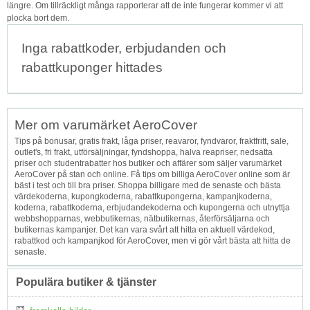
längre. Om tillräckligt många rapporterar att de inte fungerar kommer vi att
plocka bort dem.
Inga rabattkoder, erbjudanden och
rabattkuponger hittades
Mer om varumärket AeroCover
Tips på bonusar, gratis frakt, låga priser, reavaror, fyndvaror, fraktfritt, sale,
outlet's, fri frakt, utförsäljningar, fyndshoppa, halva reapriser, nedsatta
priser och studentrabatter hos butiker och affärer som säljer varumärket
AeroCover på stan och online. Få tips om billiga AeroCover online som är
bäst i test och till bra priser. Shoppa billigare med de senaste och bästa
värdekoderna, kupongkoderna, rabattkupongerna, kampanjkoderna,
koderna, rabattkoderna, erbjudandekoderna och kupongerna och utnyttja
webbshopparnas, webbutikernas, nätbutikernas, återförsäljarna och
butikernas kampanjer. Det kan vara svårt att hitta en aktuell värdekod,
rabattkod och kampanjkod för AeroCover, men vi gör vårt bästa att hitta de
senaste.
Populära butiker & tjänster