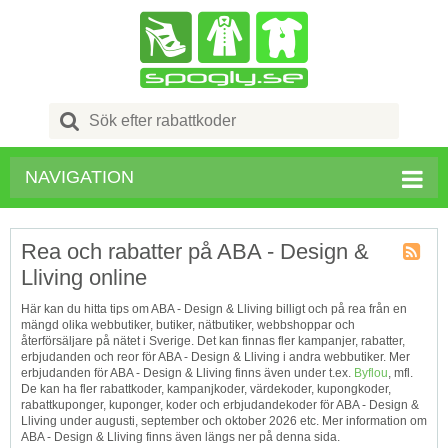
Search
for:
NAVIGATION
Rea och rabatter på ABA - Design &
Lliving online
Kupong
Tagg
Här kan du hitta tips om ABA - Design & Lliving billigt och på rea från en
RSS
mängd olika webbutiker, butiker, nätbutiker, webbshoppar och
återförsäljare på nätet i Sverige. Det kan finnas fler kampanjer, rabatter,
erbjudanden och reor för ABA - Design & Lliving i andra webbutiker. Mer
erbjudanden för ABA - Design & Lliving finns även under t.ex.
Byflou
, mfl.
De kan ha fler rabattkoder, kampanjkoder, värdekoder, kupongkoder,
rabattkuponger, kuponger, koder och erbjudandekoder för ABA - Design &
Lliving under augusti, september och oktober 2026 etc. Mer information om
ABA - Design & Lliving finns även längs ner på denna sida.