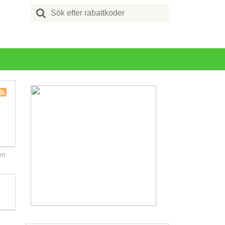
Search
for:
Kupong
kategori
RSS
en