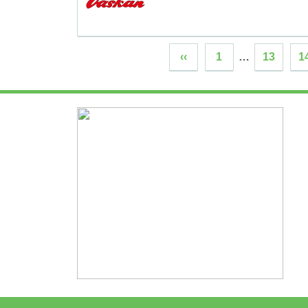
‹‹
1
…
13
1