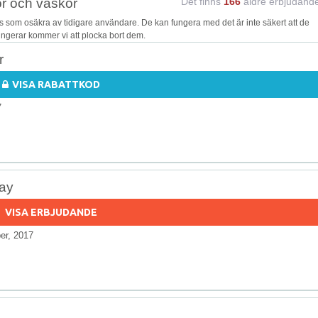
or och väskor
Det finns
166
äldre erbjudand
som osäkra av tidigare användare. De kan fungera med det är inte säkert att de
fungerar kommer vi att plocka bort dem.
r
VISA RABATTKOD
7
day
VISA ERBJUDANDE
er, 2017