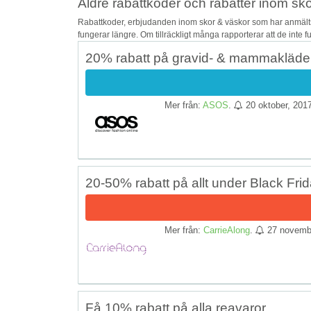
Äldre rabattkoder och rabatter inom sk
Rabattkoder, erbjudanden inom skor & väskor som har anmälts 
fungerar längre. Om tillräckligt många rapporterar att de inte 
20% rabatt på gravid- & mammakläde
Mer från:
ASOS
.
20 oktober, 201
20-50% rabatt på allt under Black Fri
Mer från:
CarrieAlong
.
27 novemb
Få 10% rabatt på alla reavaror