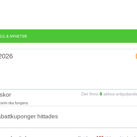
GG & NYHETER
 2026
skor
Det finns
0
aktiva erbjudand
 som ska fungera.
abattkuponger hittades