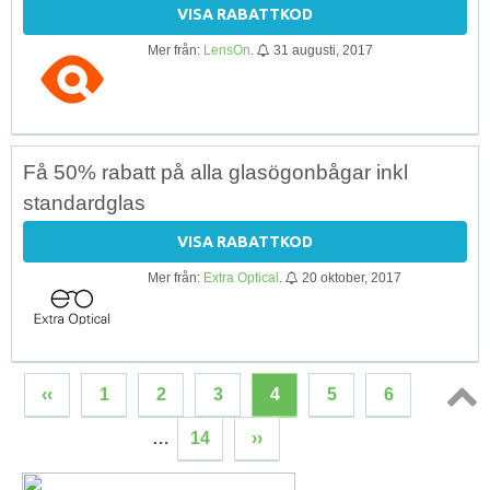
VISA RABATTKOD
Mer från:
LensOn
.
31 augusti, 2017
Få 50% rabatt på alla glasögonbågar inkl
standardglas
VISA RABATTKOD
Mer från:
Extra Optical
.
20 oktober, 2017
‹‹
1
2
3
4
5
6
Topp
…
14
››
↑