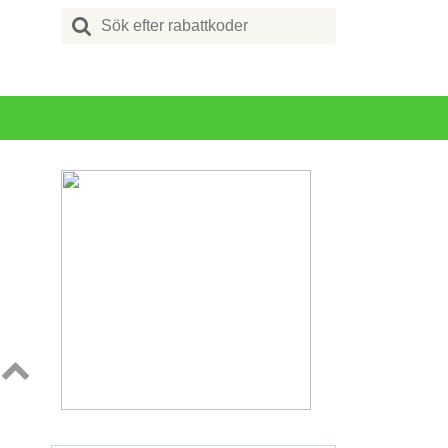
Search
for:
Topp
↑