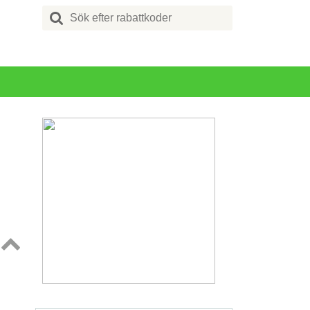
Search
for:
Topp
↑