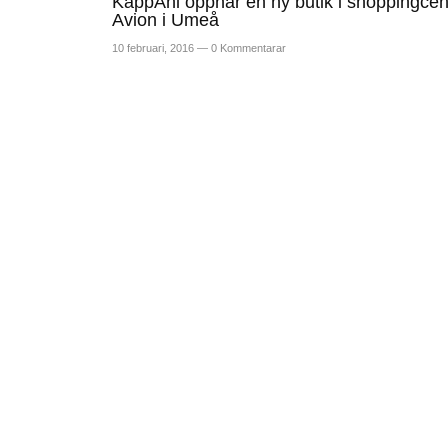
KappAhl öppnar en ny butik i shoppingcen
Avion i Umeå
10 februari, 2016 —
0 Kommentarar