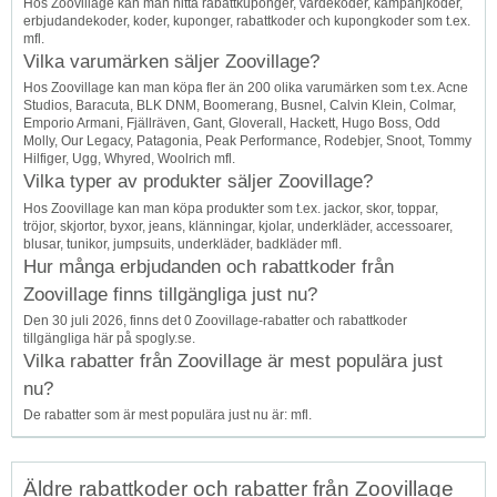
Hos Zoovillage kan man hitta rabattkuponger, värdekoder, kampanjkoder,
erbjudandekoder, koder, kuponger, rabattkoder och kupongkoder som t.ex.
mfl.
Vilka varumärken säljer Zoovillage?
Hos Zoovillage kan man köpa fler än 200 olika varumärken som t.ex. Acne
Studios, Baracuta, BLK DNM, Boomerang, Busnel, Calvin Klein, Colmar,
Emporio Armani, Fjällräven, Gant, Gloverall, Hackett, Hugo Boss, Odd
Molly, Our Legacy, Patagonia, Peak Performance, Rodebjer, Snoot, Tommy
Hilfiger, Ugg, Whyred, Woolrich mfl.
Vilka typer av produkter säljer Zoovillage?
Hos Zoovillage kan man köpa produkter som t.ex. jackor, skor, toppar,
tröjor, skjortor, byxor, jeans, klänningar, kjolar, underkläder, accessoarer,
blusar, tunikor, jumpsuits, underkläder, badkläder mfl.
Hur många erbjudanden och rabattkoder från
Zoovillage finns tillgängliga just nu?
Den 30 juli 2026, finns det 0 Zoovillage-rabatter och rabattkoder
tillgängliga här på spogly.se.
Vilka rabatter från Zoovillage är mest populära just
nu?
De rabatter som är mest populära just nu är: mfl.
Äldre rabattkoder och rabatter från Zoovillage