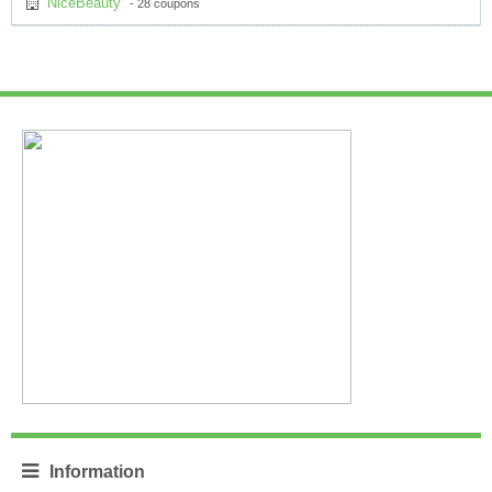
NiceBeauty
- 28 coupons
Information