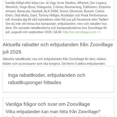
handla billigt eller köpa t.ex. är Ugg, Acne Studios, Whyred, Our Legacy,
Woolrich, Hugo Boss, Patagonia, Colmar, Boomerang, Fjällräven, Emporio
Armani, Baracuta, Hackett, BLK DNM, Snoot, Gloverall, Busnel, Calvin
Klein, Odd Molly, Gant, Tommy Hilfiger, Rodebjer och Peak Performance
mfl. Anmäla dig till vårt nyhetsbrev eller följ oss på Facebook eller Twitter!
Om du inte vill missa bra kampanjer, erbjudanden, reor och rabatter hos
dem. De senaste rabattkoderna och kampanjkoderna hos Zoovillage för
juli, augusti och september 2026. Gå till:
http://se.zoovillage.com >>
Aktuella rabatter och erbjudanden från Zoovillage
juli 2026
Aktuella rabattkoder, rea och erbjudanden från Zoovillage för skor, väskor,
kläder och accessoarer som ska fungera. Det finns 0 aktiva erbjudanden.
Inga rabattkoder, erbjudanden och
rabattkuponger hittades
Vanliga frågor och svar om Zoovillage
Vilka erbjudanden kan man hitta från Zoovillage?