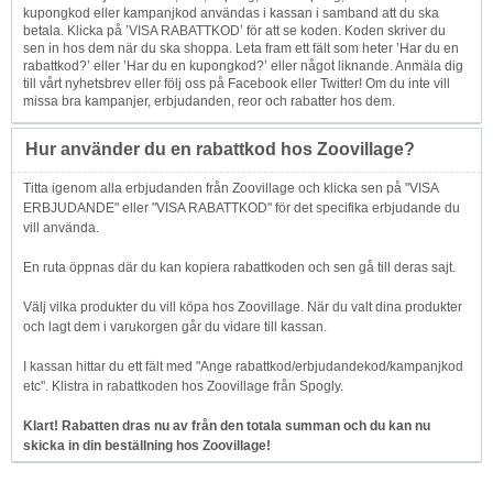
kupongkod eller kampanjkod användas i kassan i samband att du ska
betala. Klicka på ’VISA RABATTKOD’ för att se koden. Koden skriver du
sen in hos dem när du ska shoppa. Leta fram ett fält som heter ’Har du en
rabattkod?’ eller ’Har du en kupongkod?’ eller något liknande. Anmäla dig
till vårt nyhetsbrev eller följ oss på Facebook eller Twitter! Om du inte vill
missa bra kampanjer, erbjudanden, reor och rabatter hos dem.
Hur använder du en rabattkod hos Zoovillage?
Titta igenom alla erbjudanden från Zoovillage och klicka sen på "VISA
ERBJUDANDE" eller "VISA RABATTKOD" för det specifika erbjudande du
vill använda.
En ruta öppnas där du kan kopiera rabattkoden och sen gå till deras sajt.
Välj vilka produkter du vill köpa hos Zoovillage. När du valt dina produkter
och lagt dem i varukorgen går du vidare till kassan.
I kassan hittar du ett fält med "Ange rabattkod/erbjudandekod/kampanjkod
etc". Klistra in rabattkoden hos Zoovillage från Spogly.
Klart! Rabatten dras nu av från den totala summan och du kan nu
skicka in din beställning hos Zoovillage!