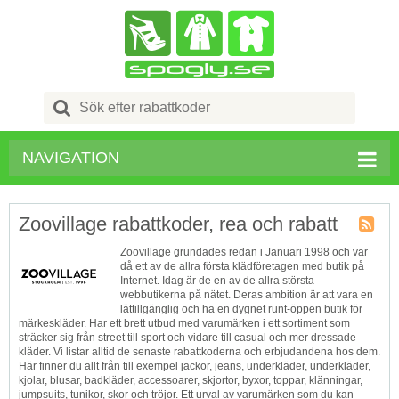
Search
for:
NAVIGATION
Zoovillage rabattkoder, rea och rabatt
Butik
Zoovillage grundades redan i Januari 1998 och var
RSS
då ett av de allra första klädföretagen med butik på
Internet. Idag är de en av de allra största
webbutikerna på nätet. Deras ambition är att vara en
lättillgänglig och ha en dygnet runt-öppen butik för
märkeskläder. Har ett brett utbud med varumärken i ett sortiment som
sträcker sig från street till sport och vidare till casual och mer dressade
kläder. Vi listar alltid de senaste rabattkoderna och erbjudandena hos dem.
Här finner du allt från till exempel jackor, jeans, underkläder, underkläder,
kjolar, blusar, badkläder, accessoarer, skjortor, byxor, toppar, klänningar,
jumpsuits, tunikor, skor och tröjor. Ett urval av varumärken som du kan