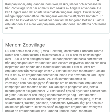
Kampanjkoder, erbjudanden inom skor, väskor, kläder och accessoarer
från Zoovillage som har anmälts som osäkra av tidigare användare. De
kan fungera med det är inte säkert att de fungerar längre. Om tillräckligt
många rapporterar att de inte fungerar kommer vi att plocka bort dem. En
del kan ha klickat fel och röstat ner dem fast de fungerar. Det finns 0 äldre
erbjudanden. De äldre kampanjerna, erbjudandena, rabatterna och reorna
är mfl.
Mer om Zoovillage
Du kan betala med Visa( Ej Visa Elektron), Mastercard, Eurocard, Klarna
Konto och Klarna faktura. Fraktkostnad är 39 SEK och för beställningar
över 1000 kr är fri frakt/gratis frakt. De handplockar de bästa sortimentet
från dagens populära varumärken och vill vara ett givet val när du ska hitta
inspiration och handla dina märkeskläder online. Letar du efter bra
erbjudanden från zoovillage.com? Vi listar de senaste rabattkoder. Om du
vill ta del av ett erbjudande behöver du ibland inte använda en kod. Tryck
på ’VISA ERBJUDANDE/KAMPANJ’ så kommer du direkt till
zoovillage.com. Via spogly.se får du tips om de bästa rean, erbjudandet,
kampanjen och rabatten online. Du kan spara pengar via oss, betala
mindre genom billigare priser. Vi listar också tips på prylar och tjänster som
är gratis. Alla koder och inlägg uppdateras varje dag. Letar du efter
reavara, bonus, outlet, halva reapriset, gratis frakt, utförsäljning, fri frakt,
studentrabatt, fraktfritt, fyndshop, nedsatt pris, fyndvara, lågt pris och sale
online och på nätet? Det finns också inlägg som erbjuder det. Vanligtvis
brukar en erbjudandekod, kod, kupong, rabattkupong, rabattkod,