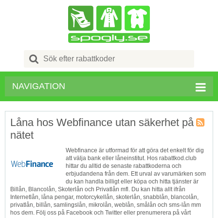
Search
for:
NAVIGATION
Låna hos Webfinance utan säkerhet på
nätet
Butik
RSS
Webfinance är utformad för att göra det enkelt för dig
att välja bank eller låneinstitut. Hos rabattkod.club
hittar du alltid de senaste rabattkoderna och
erbjudandena från dem. Ett urval av varumärken som
du kan handla billigt eller köpa och hitta tjänster är
Billån, Blancolån, Skoterlån och Privatlån mfl. Du kan hitta allt ifrån
Internetlån, låna pengar, motorcykellån, skoterlån, snabblån, blancolån,
privatlån, billån, samlingslån, mikrolån, weblån, smålån och sms-lån mm
hos dem. Följ oss på Facebook och Twitter eller prenumerera på vårt