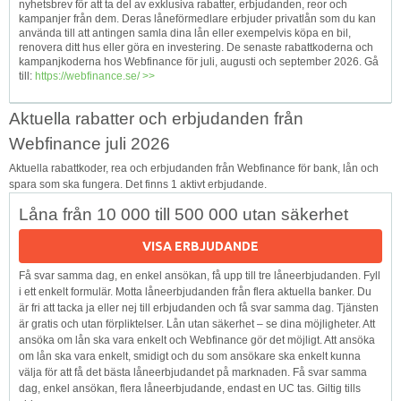
nyhetsbrev för att ta del av exklusiva rabatter, erbjudanden, reor och
kampanjer från dem. Deras låneförmedlare erbjuder privatlån som du kan
använda till att antingen samla dina lån eller exempelvis köpa en bil,
renovera ditt hus eller göra en investering. De senaste rabattkoderna och
kampanjkoderna hos Webfinance för juli, augusti och september 2026. Gå
till:
https://webfinance.se/ >>
Aktuella rabatter och erbjudanden från
Webfinance juli 2026
Aktuella rabattkoder, rea och erbjudanden från Webfinance för bank, lån och
spara som ska fungera. Det finns 1 aktivt erbjudande.
Låna från 10 000 till 500 000 utan säkerhet
VISA ERBJUDANDE
Få svar samma dag, en enkel ansökan, få upp till tre låneerbjudanden. Fyll
i ett enkelt formulär. Motta låneerbjudanden från flera aktuella banker. Du
är fri att tacka ja eller nej till erbjudanden och få svar samma dag. Tjänsten
är gratis och utan förpliktelser. Lån utan säkerhet – se dina möjligheter. Att
ansöka om lån ska vara enkelt och Webfinance gör det möjligt. Att ansöka
om lån ska vara enkelt, smidigt och du som ansökare ska enkelt kunna
välja för att få det bästa låneerbjudandet på marknaden. Få svar samma
dag, enkel ansökan, flera låneerbjudande, endast en UC tas. Giltig tills