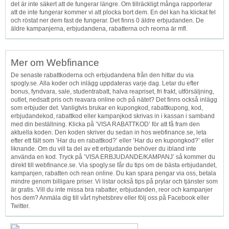
det är inte säkert att de fungerar längre. Om tillräckligt många rapporterar
att de inte fungerar kommer vi att plocka bort dem. En del kan ha klickat fel
och röstat ner dem fast de fungerar. Det finns 0 äldre erbjudanden. De
äldre kampanjerna, erbjudandena, rabatterna och reorna är mfl.
Mer om Webfinance
De senaste rabattkoderna och erbjudandena från den hittar du via
spogly.se. Alla koder och inlägg uppdateras varje dag. Letar du efter
bonus, fyndvara, sale, studentrabatt, halva reapriset, fri frakt, utförsäljning,
outlet, nedsatt pris och reavara online och på nätet? Det finns också inlägg
som erbjuder det. Vanligtvis brukar en kupongkod, rabattkupong, kod,
erbjudandekod, rabattkod eller kampanjkod skrivas in i kassan i samband
med din beställning. Klicka på ’VISA RABATTKOD’ för att få fram den
aktuella koden. Den koden skriver du sedan in hos webfinance.se, leta
efter ett fält som ’Har du en rabattkod?’ eller ’Har du en kupongkod?’ eller
liknande. Om du vill ta del av ett erbjudande behöver du ibland inte
använda en kod. Tryck på ’VISA ERBJUDANDE/KAMPANJ’ så kommer du
direkt till webfinance.se. Via spogly.se får du tips om de bästa erbjudandet,
kampanjen, rabatten och rean online. Du kan spara pengar via oss, betala
mindre genom billigare priser. Vi listar också tips på prylar och tjänster som
är gratis. Vill du inte missa bra rabatter, erbjudanden, reor och kampanjer
hos dem? Anmäla dig till vårt nyhetsbrev eller följ oss på Facebook eller
Twitter.