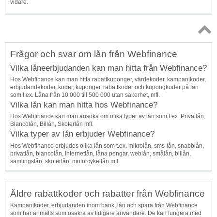
vidare.
Topp
Frågor och svar om lån från Webfinance
↑
Vilka låneerbjudanden kan man hitta från Webfinance?
Hos Webfinance kan man hitta rabattkuponger, värdekoder, kampanjkoder,
erbjudandekoder, koder, kuponger, rabattkoder och kupongkoder på lån
som t.ex. Låna från 10 000 till 500 000 utan säkerhet, mfl.
Vilka lån kan man hitta hos Webfinance?
Hos Webfinance kan man ansöka om olika typer av lån som t.ex. Privatlån,
Blancolån, Billån, Skoterlån mfl.
Vilka typer av lån erbjuder Webfinance?
Hos Webfinance erbjudes olika lån som t.ex. mikrolån, sms-lån, snabblån,
privatlån, blancolån, Internetlån, låna pengar, weblån, smålån, billån,
samlingslån, skoterlån, motorcykellån mfl.
Äldre rabattkoder och rabatter från Webfinance
Kampanjkoder, erbjudanden inom bank, lån och spara från Webfinance
som har anmälts som osäkra av tidigare användare. De kan fungera med