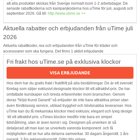
att alla produkter skickas från Sverige normalt inom 1-2 arbetsdagar. De
senaste rabattkoderna och kampanjkoderna hos uTime för juli, augusti och
september 2026. Gå till:
http://www.utime.se >>
Aktuella rabatter och erbjudanden från uTime juli
2026
Aktuella rabattkoder, rea och erbjudanden från uTime för kläder och
accessoarer som ska fungera. Det finns 1 aktivt erbjudande.
Fri frakt hos uTime.se på exklusiva klockor
VISA ERBJUDANDE
Hos dem har du gratis frakt / fraktfritt på alla beställningar. De är ett svenskt
företag som säljer exklusivt designade klockor till ett attraktivt pris. De har
omfattade kunskaper och breda erfarenheter inom branschen. Genom
deras "Nöjd-Kund Garanti" så erbjuder de inte bara attraktiva priser utan
även förstklassig service, utökad trygghet och blixtsnabba leveranser. Hos
uTime kan du få mekaniska klockor med exklusiv, elegant och lyxig design
till ett attraktivt pris. uTimes klockor medför inte bara en simpel
tidshållning, utan är även konst i sig. Designen på urverken är så
detaljerad att man kan se urverkets varenda komponent och få
möjligheten att se hur alla delarna samverkar. 30 dagars ångerrätt. 1 års
garanti, 3 års reklamationsrätt. Giltig tills vidare.