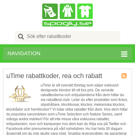
Search
for:
NAVIGATION
uTime rabattkoder, rea och rabatt
Butik
uTime är ett svenskt företag som säljer exklusivt
RSS
designade klockor till ett bra pris. De senaste
rabattkoderna och erbjudandena från dem hittar du
via rabattkod.club. Letar du efter produkter som fickur,
slipshållare, klockboxar, klockor, mekaniska klockor,
klocklådor och herrklockor? Vi listar olika rabatter från dem. Hos dem hittar
du populära varumärken som ‎uTime Selection och Nature Series, samt
många andra märken! För att inte missa våra exklusiva rabatter,
erbjudanden, reor och kampanjer hos dem kan du följa oss på Twitter och
Facebook eller prenumerera på vårt nyhetsbrev. Hu har hela 30 dagars
ångerrätt om du inte skulle vara nöjd. Snabba leveranstider, de garanterar