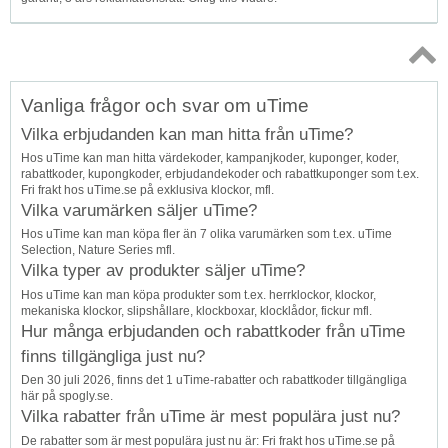
Topp
Vanliga frågor och svar om uTime
↑
Vilka erbjudanden kan man hitta från uTime?
Hos uTime kan man hitta värdekoder, kampanjkoder, kuponger, koder,
rabattkoder, kupongkoder, erbjudandekoder och rabattkuponger som t.ex.
Fri frakt hos uTime.se på exklusiva klockor, mfl.
Vilka varumärken säljer uTime?
Hos uTime kan man köpa fler än 7 olika varumärken som t.ex. uTime
Selection, Nature Series mfl.
Vilka typer av produkter säljer uTime?
Hos uTime kan man köpa produkter som t.ex. herrklockor, klockor,
mekaniska klockor, slipshållare, klockboxar, klocklådor, fickur mfl.
Hur många erbjudanden och rabattkoder från uTime
finns tillgängliga just nu?
Den 30 juli 2026, finns det 1 uTime-rabatter och rabattkoder tillgängliga
här på spogly.se.
Vilka rabatter från uTime är mest populära just nu?
De rabatter som är mest populära just nu är: Fri frakt hos uTime.se på