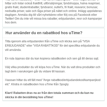
hittar och listar också fraktfritt, utförsäljningar, fyndshoppa, halva reapriser,
gratis frakt, studentrabatter, fyndvaror, outlet's, fri frakt, reavaror, bonusar,
nedsatta priser, sale och låga priser på nätet och online. Inlägg uppdateras
dagligen. Anmäla dig till vårt nyhetsbrev eller följ oss på Facebook eller
Twitter! Om du inte vill missa bra rabatter, erbjudanden, reor och kampanjer
hos dem.
Hur använder du en rabattkod hos uTime?
Titta igenom alla erbjudanden från uTime och klicka sen på "VISA
ERBJUDANDE" eller "VISA RABATTKOD" för det specifika erbjudande du
vill använda.
En ruta öppnas där du kan kopiera rabattkoden och sen gå till deras sajt.
Välj vilka produkter du vill köpa hos uTime. När du valt dina produkter och
lagt dem i varukorgen går du vidare till kassan.
I kassan hittar du ett fält med "Ange rabattkod/erbjudandekod/kampanjkod
etc". Klistra in rabattkoden hos uTime från Spogly.
Klart! Rabatten dras nu av från den totala summan och du kan nu
skicka in din beställning hos uTime!