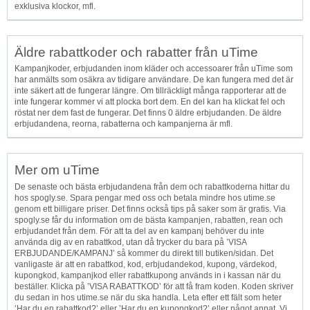
exklusiva klockor, mfl.
Äldre rabattkoder och rabatter från uTime
Kampanjkoder, erbjudanden inom kläder och accessoarer från uTime som
har anmälts som osäkra av tidigare användare. De kan fungera med det är
inte säkert att de fungerar längre. Om tillräckligt många rapporterar att de
inte fungerar kommer vi att plocka bort dem. En del kan ha klickat fel och
röstat ner dem fast de fungerar. Det finns 0 äldre erbjudanden. De äldre
erbjudandena, reorna, rabatterna och kampanjerna är mfl.
Mer om uTime
De senaste och bästa erbjudandena från dem och rabattkoderna hittar du
hos spogly.se. Spara pengar med oss och betala mindre hos utime.se
genom ett billigare priser. Det finns också tips på saker som är gratis. Via
spogly.se får du information om de bästa kampanjen, rabatten, rean och
erbjudandet från dem. För att ta del av en kampanj behöver du inte
använda dig av en rabattkod, utan då trycker du bara på ’VISA
ERBJUDANDE/KAMPANJ’ så kommer du direkt till butiken/sidan. Det
vanligaste är att en rabattkod, kod, erbjudandekod, kupong, värdekod,
kupongkod, kampanjkod eller rabattkupong används in i kassan när du
beställer. Klicka på ’VISA RABATTKOD’ för att få fram koden. Koden skriver
du sedan in hos utime.se när du ska handla. Leta efter ett fält som heter
’Har du en rabattkod?’ eller ’Har du en kupongkod?’ eller något annat. Vi