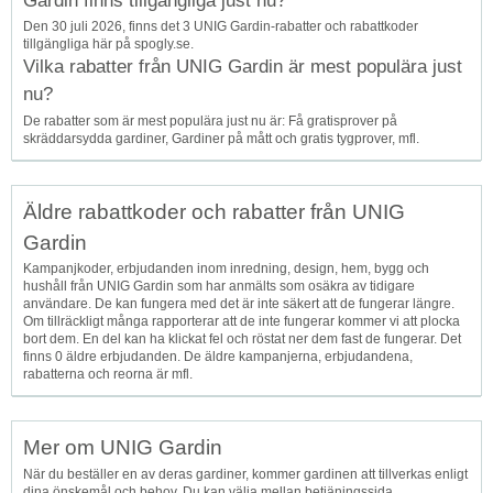
Gardin finns tillgängliga just nu?
Den 30 juli 2026, finns det 3 UNIG Gardin-rabatter och rabattkoder
tillgängliga här på spogly.se.
Vilka rabatter från UNIG Gardin är mest populära just
nu?
De rabatter som är mest populära just nu är: Få gratisprover på
skräddarsydda gardiner, Gardiner på mått och gratis tygprover, mfl.
Äldre rabattkoder och rabatter från UNIG
Gardin
Kampanjkoder, erbjudanden inom inredning, design, hem, bygg och
hushåll från UNIG Gardin som har anmälts som osäkra av tidigare
användare. De kan fungera med det är inte säkert att de fungerar längre.
Om tillräckligt många rapporterar att de inte fungerar kommer vi att plocka
bort dem. En del kan ha klickat fel och röstat ner dem fast de fungerar. Det
finns 0 äldre erbjudanden. De äldre kampanjerna, erbjudandena,
rabatterna och reorna är mfl.
Mer om UNIG Gardin
När du beställer en av deras gardiner, kommer gardinen att tillverkas enligt
dina önskemål och behov. Du kan välja mellan betjäningssida,