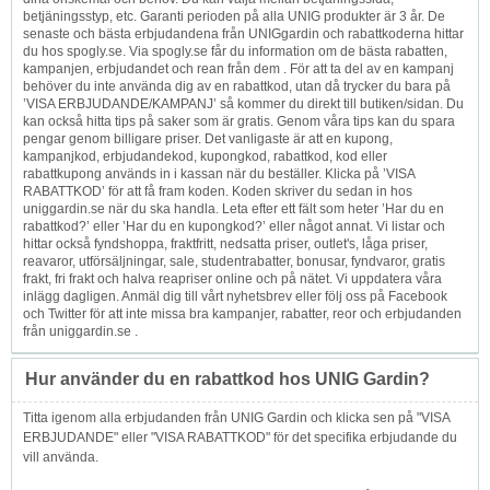
betjäningsstyp, etc. Garanti perioden på alla UNIG produkter är 3 år. De
senaste och bästa erbjudandena från UNIGgardin och rabattkoderna hittar
du hos spogly.se. Via spogly.se får du information om de bästa rabatten,
kampanjen, erbjudandet och rean från dem . För att ta del av en kampanj
behöver du inte använda dig av en rabattkod, utan då trycker du bara på
’VISA ERBJUDANDE/KAMPANJ’ så kommer du direkt till butiken/sidan. Du
kan också hitta tips på saker som är gratis. Genom våra tips kan du spara
pengar genom billigare priser. Det vanligaste är att en kupong,
kampanjkod, erbjudandekod, kupongkod, rabattkod, kod eller
rabattkupong används in i kassan när du beställer. Klicka på ’VISA
RABATTKOD’ för att få fram koden. Koden skriver du sedan in hos
uniggardin.se när du ska handla. Leta efter ett fält som heter ’Har du en
rabattkod?’ eller ’Har du en kupongkod?’ eller något annat. Vi listar och
hittar också fyndshoppa, fraktfritt, nedsatta priser, outlet's, låga priser,
reavaror, utförsäljningar, sale, studentrabatter, bonusar, fyndvaror, gratis
frakt, fri frakt och halva reapriser online och på nätet. Vi uppdatera våra
inlägg dagligen. Anmäl dig till vårt nyhetsbrev eller följ oss på Facebook
och Twitter för att inte missa bra kampanjer, rabatter, reor och erbjudanden
från uniggardin.se .
Hur använder du en rabattkod hos UNIG Gardin?
Titta igenom alla erbjudanden från UNIG Gardin och klicka sen på "VISA
ERBJUDANDE" eller "VISA RABATTKOD" för det specifika erbjudande du
vill använda.