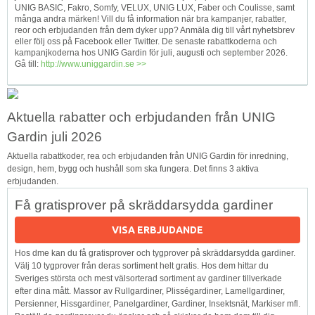
‎UNIG BASIC, Fakro, Somfy, VELUX, UNIG LUX, Faber och Coulisse, samt
många andra märken! Vill du få information när bra kampanjer, rabatter,
reor och erbjudanden från dem dyker upp? Anmäla dig till vårt nyhetsbrev
eller följ oss på Facebook eller Twitter. De senaste rabattkoderna och
kampanjkoderna hos UNIG Gardin för juli, augusti och september 2026.
Gå till:
http://www.uniggardin.se >>
Aktuella rabatter och erbjudanden från UNIG
Gardin juli 2026
Aktuella rabattkoder, rea och erbjudanden från UNIG Gardin för inredning,
design, hem, bygg och hushåll som ska fungera. Det finns 3 aktiva
erbjudanden.
Få gratisprover på skräddarsydda gardiner
VISA ERBJUDANDE
Hos dme kan du få gratisprover och tygprover på skräddarsydda gardiner.
Välj 10 tygprover från deras sortiment helt gratis. Hos dem hittar du
Sveriges största och mest välsorterad sortiment av gardiner tillverkade
efter dina mått. Massor av Rullgardiner, Plisségardiner, Lamellgardiner,
Persienner, Hissgardiner, Panelgardiner, Gardiner, Insektsnät, Markiser mfl.