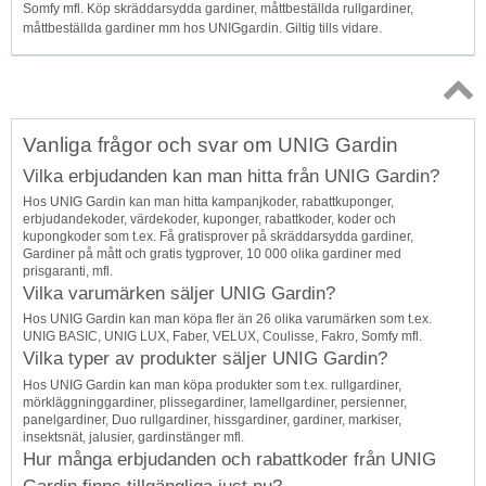
Somfy mfl. Köp skräddarsydda gardiner, måttbeställda rullgardiner,
måttbeställda gardiner mm hos UNIGgardin. Giltig tills vidare.
Topp
Vanliga frågor och svar om UNIG Gardin
↑
Vilka erbjudanden kan man hitta från UNIG Gardin?
Hos UNIG Gardin kan man hitta kampanjkoder, rabattkuponger,
erbjudandekoder, värdekoder, kuponger, rabattkoder, koder och
kupongkoder som t.ex. Få gratisprover på skräddarsydda gardiner,
Gardiner på mått och gratis tygprover, 10 000 olika gardiner med
prisgaranti, mfl.
Vilka varumärken säljer UNIG Gardin?
Hos UNIG Gardin kan man köpa fler än 26 olika varumärken som t.ex.
UNIG BASIC, UNIG LUX, Faber, VELUX, Coulisse, Fakro, Somfy mfl.
Vilka typer av produkter säljer UNIG Gardin?
Hos UNIG Gardin kan man köpa produkter som t.ex. rullgardiner,
mörkläggninggardiner, plissegardiner, lamellgardiner, persienner,
panelgardiner, Duo rullgardiner, hissgardiner, gardiner, markiser,
insektsnät, jalusier, gardinstänger mfl.
Hur många erbjudanden och rabattkoder från UNIG