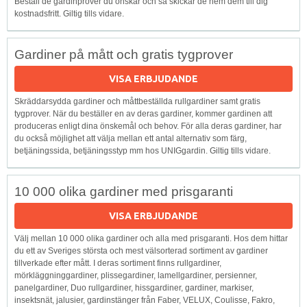
Beställ de gardinprover du önskar och så skickar de hem dem till dig
kostnadsfritt. Giltig tills vidare.
Gardiner på mått och gratis tygprover
VISA ERBJUDANDE
Skräddarsydda gardiner och måttbeställda rullgardiner samt gratis
tygprover. När du beställer en av deras gardiner, kommer gardinen att
produceras enligt dina önskemål och behov. För alla deras gardiner, har
du också möjlighet att välja mellan ett antal alternativ som färg,
betjäningssida, betjäningsstyp mm hos UNIGgardin. Giltig tills vidare.
10 000 olika gardiner med prisgaranti
VISA ERBJUDANDE
Välj mellan 10 000 olika gardiner och alla med prisgaranti. Hos dem hittar
du ett av Sveriges största och mest välsorterad sortiment av gardiner
tillverkade efter mått. I deras sortiment finns rullgardiner,
mörkläggninggardiner, plissegardiner, lamellgardiner, persienner,
panelgardiner, Duo rullgardiner, hissgardiner, gardiner, markiser,
insektsnät, jalusier, gardinstänger från Faber, VELUX, Coulisse, Fakro,