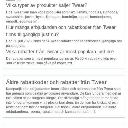
Vilka typer av produkter säljer Twear?
Hos Twear kan man köpa produkter som t.ex. t-shirts, hoodies, ziphoods,
sweatshirts, jackor, byxor, tjejtoppar, barntröjor, toppar, bomberjackor,
örngott, leggings mfl.
Hur många erbjudanden och rabattkoder från Twear
finns tillgängliga just nu?
Den 30 juli 2026, finns det 4 Twear-rabatter och rabattkoder tillgängliga här
på spogly.se.
Vilka rabatter från Twear är mest populära just nu?
De rabatter som är mest populära just nu är: Få 50 kr rabatt vid köp över
300 kr, Klisterdekal som gåva på köpet, mfl.
Äldre rabattkoder och rabatter från Twear
Kampanjkoder, erbjudanden inom kläder och accessoarer från Twear som
har anmälts som osäkra av tidigare användare. De kan fungera med det är
inte säkert att de fungerar längre. Om tillräckligt många rapporterar att de
inte fungerar kommer vi att plocka bort dem. En del kan ha klickat fel och
röstat ner dem fast de fungerar. Det finns 0 äldre erbjudanden. De äldre
erbjudandena, reorna, rabatterna och kampanjerna är mfl.