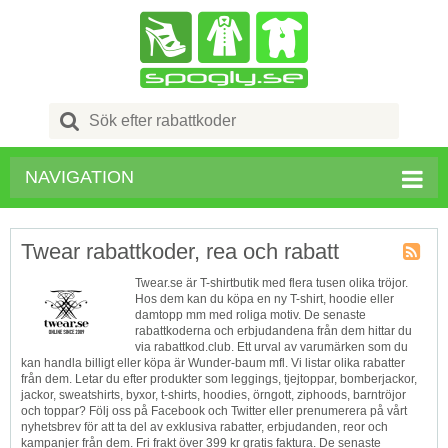
Search
for:
NAVIGATION
Twear rabattkoder, rea och rabatt
Butik
Twear.se är T-shirtbutik med flera tusen olika tröjor.
RSS
Hos dem kan du köpa en ny T-shirt, hoodie eller
damtopp mm med roliga motiv. De senaste
rabattkoderna och erbjudandena från dem hittar du
via rabattkod.club. Ett urval av varumärken som du
kan handla billigt eller köpa är Wunder-baum mfl. Vi listar olika rabatter
från dem. Letar du efter produkter som leggings, tjejtoppar, bomberjackor,
jackor, sweatshirts, byxor, t-shirts, hoodies, örngott, ziphoods, barntröjor
och toppar? Följ oss på Facebook och Twitter eller prenumerera på vårt
nyhetsbrev för att ta del av exklusiva rabatter, erbjudanden, reor och
kampanjer från dem. Fri frakt över 399 kr gratis faktura. De senaste