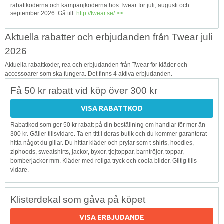
rabattkoderna och kampanjkoderna hos Twear för juli, augusti och
september 2026. Gå till:
http://twear.se/ >>
Aktuella rabatter och erbjudanden från Twear juli
2026
Aktuella rabattkoder, rea och erbjudanden från Twear för kläder och
accessoarer som ska fungera. Det finns 4 aktiva erbjudanden.
Få 50 kr rabatt vid köp över 300 kr
VISA RABATTKOD
Rabattkod som ger 50 kr rabatt på din beställning om handlar för mer än
300 kr. Gäller tillsvidare. Ta en titt i deras butik och du kommer garanterat
hitta något du gillar. Du hittar kläder och prylar som t-shirts, hoodies,
ziphoods, sweatshirts, jackor, byxor, tjejtoppar, barntröjor, toppar,
bomberjackor mm. Kläder med roliga tryck och coola bilder. Giltig tills
vidare.
Klisterdekal som gåva på köpet
VISA ERBJUDANDE