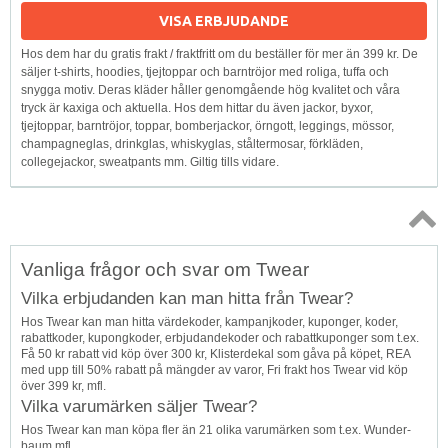
VISA ERBJUDANDE
Hos dem har du gratis frakt / fraktfritt om du beställer för mer än 399 kr. De
säljer t-shirts, hoodies, tjejtoppar och barntröjor med roliga, tuffa och
snygga motiv. Deras kläder håller genomgående hög kvalitet och våra
tryck är kaxiga och aktuella. Hos dem hittar du även jackor, byxor,
tjejtoppar, barntröjor, toppar, bomberjackor, örngott, leggings, mössor,
champagneglas, drinkglas, whiskyglas, ståltermosar, förkläden,
collegejackor, sweatpants mm. Giltig tills vidare.
Topp
Vanliga frågor och svar om Twear
↑
Vilka erbjudanden kan man hitta från Twear?
Hos Twear kan man hitta värdekoder, kampanjkoder, kuponger, koder,
rabattkoder, kupongkoder, erbjudandekoder och rabattkuponger som t.ex.
Få 50 kr rabatt vid köp över 300 kr, Klisterdekal som gåva på köpet, REA
med upp till 50% rabatt på mängder av varor, Fri frakt hos Twear vid köp
över 399 kr, mfl.
Vilka varumärken säljer Twear?
Hos Twear kan man köpa fler än 21 olika varumärken som t.ex. Wunder-
baum mfl.