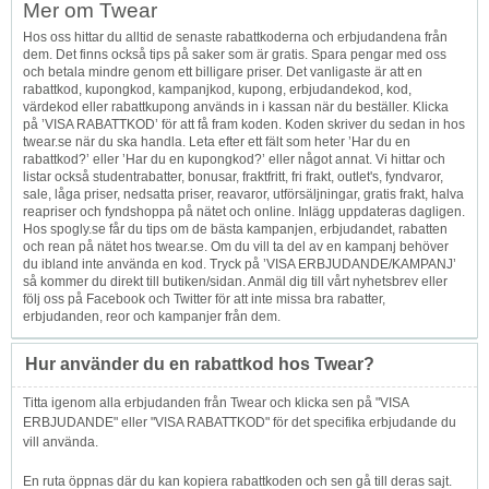
Mer om Twear
Hos oss hittar du alltid de senaste rabattkoderna och erbjudandena från
dem. Det finns också tips på saker som är gratis. Spara pengar med oss
och betala mindre genom ett billigare priser. Det vanligaste är att en
rabattkod, kupongkod, kampanjkod, kupong, erbjudandekod, kod,
värdekod eller rabattkupong används in i kassan när du beställer. Klicka
på ’VISA RABATTKOD’ för att få fram koden. Koden skriver du sedan in hos
twear.se när du ska handla. Leta efter ett fält som heter ’Har du en
rabattkod?’ eller ’Har du en kupongkod?’ eller något annat. Vi hittar och
listar också studentrabatter, bonusar, fraktfritt, fri frakt, outlet's, fyndvaror,
sale, låga priser, nedsatta priser, reavaror, utförsäljningar, gratis frakt, halva
reapriser och fyndshoppa på nätet och online. Inlägg uppdateras dagligen.
Hos spogly.se får du tips om de bästa kampanjen, erbjudandet, rabatten
och rean på nätet hos twear.se. Om du vill ta del av en kampanj behöver
du ibland inte använda en kod. Tryck på ’VISA ERBJUDANDE/KAMPANJ’
så kommer du direkt till butiken/sidan. Anmäl dig till vårt nyhetsbrev eller
följ oss på Facebook och Twitter för att inte missa bra rabatter,
erbjudanden, reor och kampanjer från dem.
Hur använder du en rabattkod hos Twear?
Titta igenom alla erbjudanden från Twear och klicka sen på "VISA
ERBJUDANDE" eller "VISA RABATTKOD" för det specifika erbjudande du
vill använda.
En ruta öppnas där du kan kopiera rabattkoden och sen gå till deras sajt.